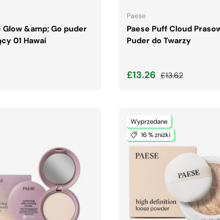
Paese
e Glow &amp; Go puder
Paese Puff Cloud Praso
ący 01 Hawai
Puder do Twarzy
lna cena
Cena wyprzedaży
Normalna cena
£13.26
£13.62
Wyprzedane
16 % zniżki