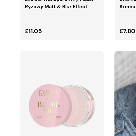
Ryżowy Matt & Blur Effect
Kremo
Normalna cena
Norma
£11.05
£7.80
DODAJ DO KOSZYKA