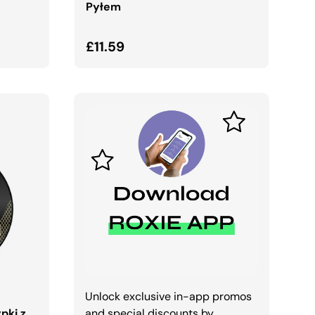
Pyłem
Normalna cena
£11.59
A
Unlock exclusive in-app promos
pki z
and special discounts by