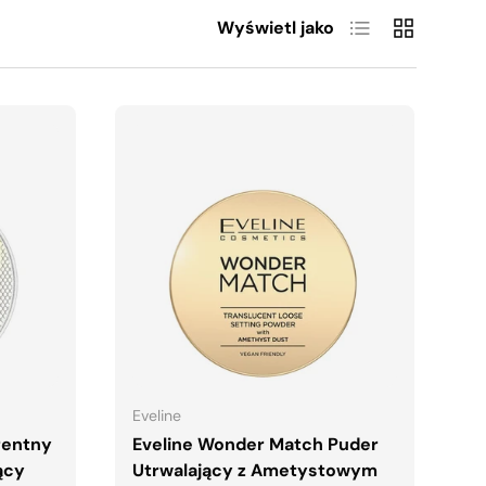
Lista
Siatka
Wyświetl jako
A
DODAJ DO KOSZYKA
Eveline
rentny
Eveline Wonder Match Puder
ący
Utrwalający z Ametystowym