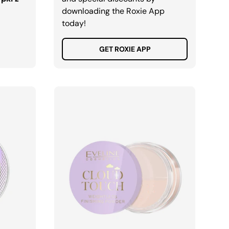
downloading the Roxie App
today!
GET ROXIE APP
A
DODAJ DO KOSZYKA