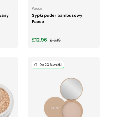
Paese
wany
Sypki puder bambusowy
Paese
Cena wyprzedaży
Normalna cena
£12.96
£16.19
Do 20 % zniżki