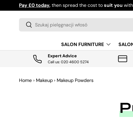
Pay £0 today
,
then spread the cost to
suit you
wit
PRZEJDŹ DO TREŚCI
Szukaj
Szukaj
SALON FURNITURE
SALO
Expert Advice
Call us: 020 4600 5274
Home
›
Makeup
›
Makeup Powders
P