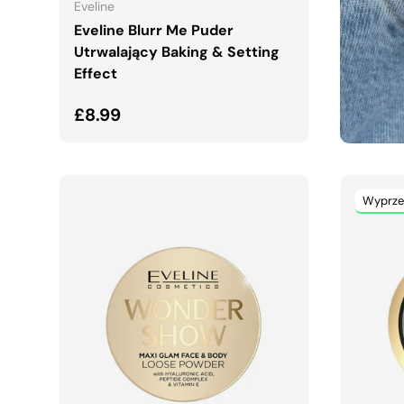
Eveline
Eveline Blurr Me Puder
Utrwalający Baking & Setting
Effect
Normalna cena
£8.99
Wyprze
DODAJ DO KOSZYKA