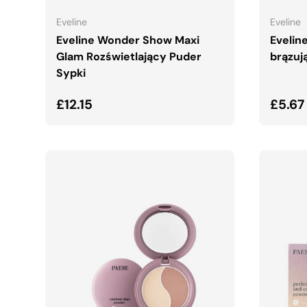
Eveline
Eveline
Eveline Wonder Show Maxi
Evelin
Glam Rozświetlający Puder
brązuj
Sypki
Normalna cena
Norma
£12.15
£5.67