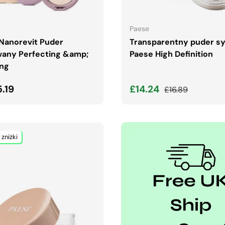
WYBIERZ OPCJE
DODAJ DO KOSZYK
Paese
Nanorevit Puder
Transparentny puder sy
any Perfecting &amp;
Paese High Definition
ng
lna cena
Cena wyprzedaży
Normalna cena
5.19
£14.24
£16.89
 zniżki