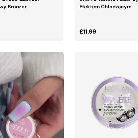
wy Bronzer
Efektem Chłodzącym
lna cena
Normalna cena
£11.99
DODAJ DO KOSZYK