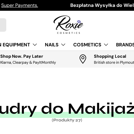
h
Super Payments.
Download the app for exclus
Bezpłatna Wysyłka do Wielk
N EQUIPMENT
NAILS
COSMETICS
BRANDS
Shop Now. Pay Later
Shopping Local
Klarna, Clearpay & PayItMonthly
British store in Plymou
udry do Makija
(Produkty 27)