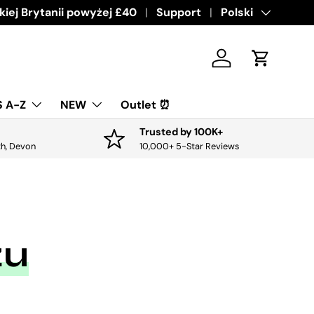
ive offers & discounts.
iej Brytanii powyżej £40
Get it
Support
Język
Polski
Zaloguj sie
Koszyk
 A-Z
NEW
Outlet ⏰
Trusted by 100K+
th, Devon
10,000+ 5-Star Reviews
żu