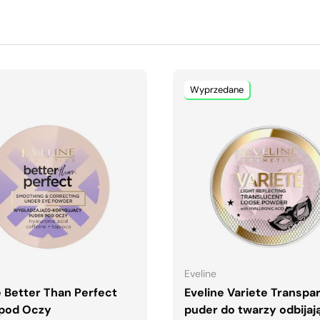
Wyprzedane
DODAJ DO KOSZYKA
DODAJ DO KOSZYK
Eveline
e Better Than Perfect
Eveline Variete Transpa
pod Oczy
puder do twarzy odbijaj