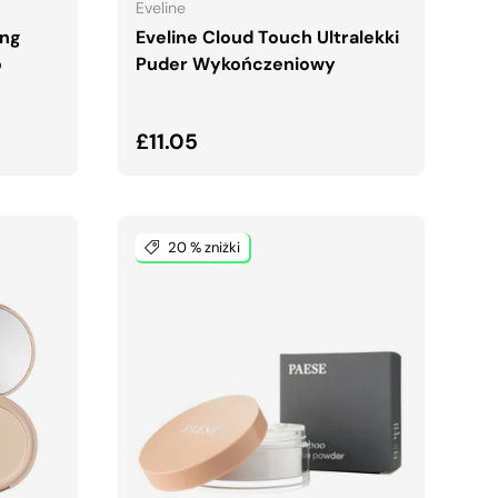
Eveline
ing
Eveline Cloud Touch Ultralekki
o
Puder Wykończeniowy
Normalna cena
£11.05
20 % zniżki
A
DODAJ DO KOSZYKA