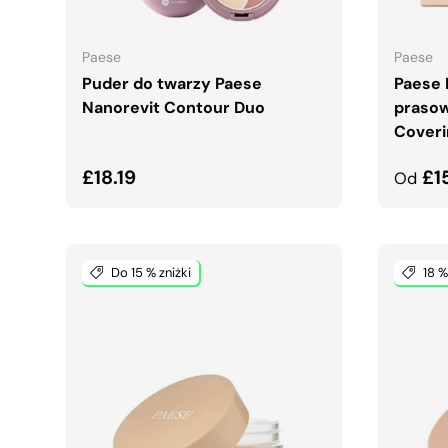
DODAJ DO KOSZYKA
Paese
Paese
Puder do twarzy Paese
Paese 
Nanorevit Contour Duo
prasow
Coveri
Normalna cena
Norma
£18.19
£1
Od
Do 15 % zniżki
18 %