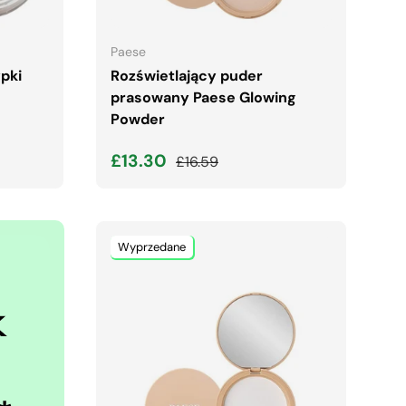
A
WYBIERZ OPCJE
Paese
pki
Rozświetlający puder
prasowany Paese Glowing
Powder
Cena wyprzedaży
Normalna cena
£13.30
£16.59
Wyprzedane