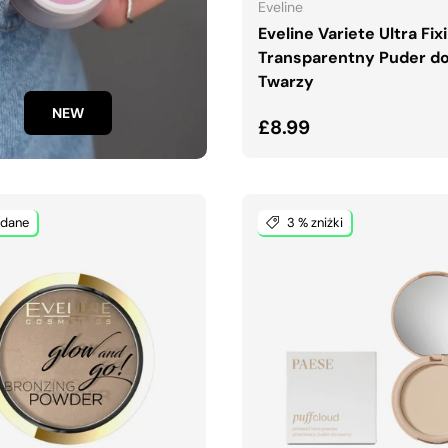
Eveline
Eveline Variete Ultra Fix
Transparentny Puder d
Twarzy
NEW
Normalna cena
£8.99
dane
3 % zniżki
DODAJ DO KOSZYKA
DODAJ DO KOSZYK