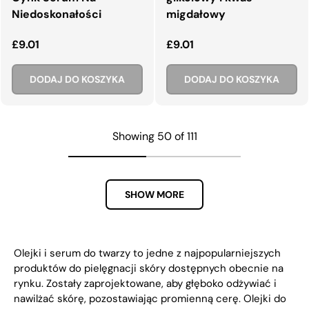
Niedoskonałości
migdałowy
Normalna cena
Normalna cena
£9.01
£9.01
DODAJ DO KOSZYKA
DODAJ DO KOSZYKA
Showing 50 of 111
SHOW MORE
Olejki i serum do twarzy to jedne z najpopularniejszych
produktów do pielęgnacji skóry dostępnych obecnie na
rynku. Zostały zaprojektowane, aby głęboko odżywiać i
nawilżać skórę, pozostawiając promienną cerę. Olejki do