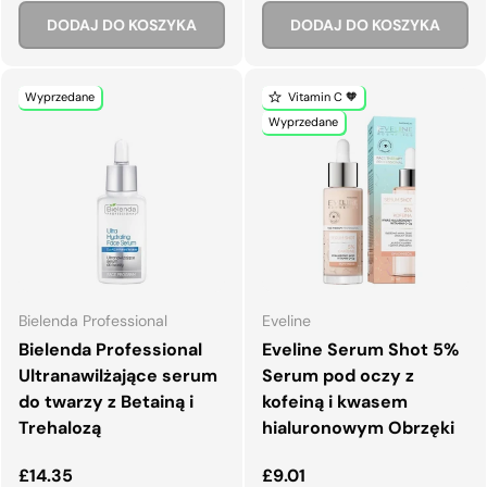
DODAJ DO KOSZYKA
DODAJ DO KOSZYKA
Wyprzedane
Vitamin C 🧡
Wyprzedane
Bielenda Professional
Eveline
Bielenda Professional
Eveline Serum Shot 5%
Ultranawilżające serum
Serum pod oczy z
do twarzy z Betainą i
kofeiną i kwasem
Trehalozą
hialuronowym Obrzęki
Normalna cena
Normalna cena
£14.35
£9.01