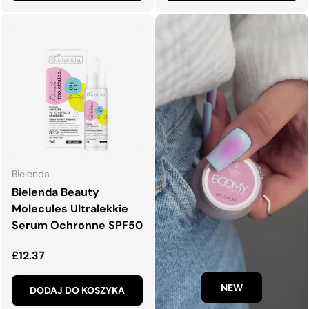
Bielenda
Bielenda Beauty
Molecules Ultralekkie
Serum Ochronne SPF50
Normalna cena
£12.37
NEW
DODAJ DO KOSZYKA