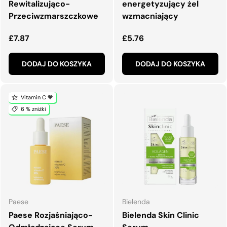
Rewitalizująco-
energetyzujący żel
Przeciwzmarszczkowe
wzmacniający
Normalna cena
Normalna cena
£7.87
£5.76
DODAJ DO KOSZYKA
DODAJ DO KOSZYKA
Vitamin C 🧡
6 % zniżki
Paese
Bielenda
Paese Rozjaśniająco-
Bielenda Skin Clinic