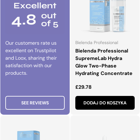
Our customers rate us
Bielenda Professional
excellent on Trustpilot
Bielenda Professional
and Loox, sharing their
SupremeLab Hydra
satisfaction with our
Glow Two-Phase
products.
Hydrating Concentrate
Normalna cena
£29.78
SEE REVIEWS
DODAJ DO KOSZYKA