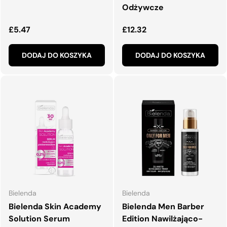
Odżywcze
Normalna cena
Normalna cena
£5.47
£12.32
DODAJ DO KOSZYKA
DODAJ DO KOSZYKA
Bielenda
Bielenda
Bielenda Skin Academy
Bielenda Men Barber
Solution Serum
Edition Nawilżająco-