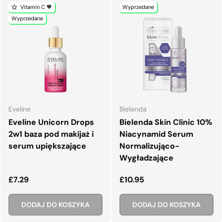
Vitamin C 🧡
Wyprzedane
Wyprzedane
Eveline
Bielenda
Eveline Unicorn Drops
Bielenda Skin Clinic 10%
2w1 baza pod makijaż i
Niacynamid Serum
serum upiększające
Normalizująco-
Wygładzające
Normalna cena
Normalna cena
£7.29
£10.95
DODAJ DO KOSZYKA
DODAJ DO KOSZYKA