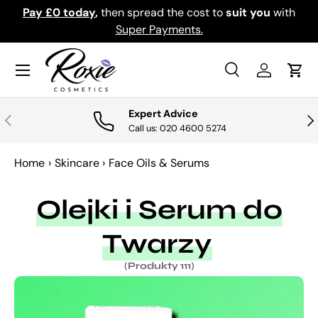
th
Download the app for exclusive offers & discounts.
PRZEJDŹ DO TREŚCI
Get it
Menu
Szukaj
Zaloguj si
Kosz
Szukaj
Szukaj
Expert Advice
POPRZEDNI
NA
Call us: 020 4600 5274
Home
›
Skincare
›
Face Oils & Serums
Olejki i Serum do
Twarzy
(Produkty 111)