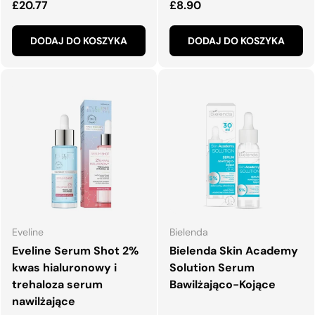
Normalna cena
Normalna cena
£20.77
£8.90
DODAJ DO KOSZYKA
DODAJ DO KOSZYKA
Eveline
Bielenda
Eveline Serum Shot 2%
Bielenda Skin Academy
kwas hialuronowy i
Solution Serum
trehaloza serum
Bawilżająco-Kojące
nawilżające