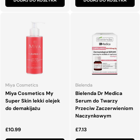
Miya Cosmetics
Bielenda
Miya Cosmetics My
Bielenda Dr Medica
Super Skin lekki olejek
Serum do Twarzy
do demakijażu
Przeciw Zaczerwieniom
Naczynkowym
Normalna cena
Normalna cena
£10.99
£7.13