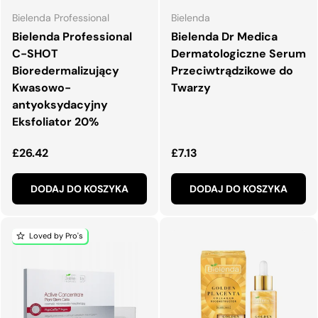
Bielenda Professional
Bielenda
Bielenda Professional
Bielenda Dr Medica
C-SHOT
Dermatologiczne Serum
Bioredermalizujący
Przeciwtrądzikowe do
Kwasowo-
Twarzy
antyoksydacyjny
Eksfoliator 20%
Normalna cena
Normalna cena
£26.42
£7.13
DODAJ DO KOSZYKA
DODAJ DO KOSZYKA
Loved by Pro's