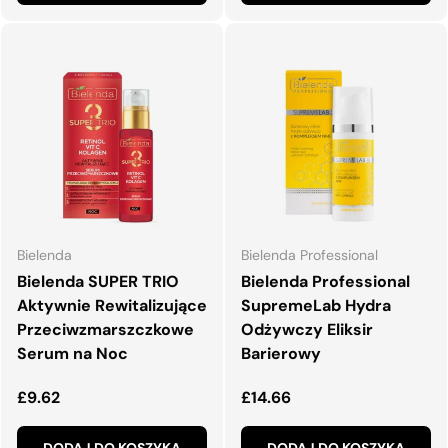
Bielenda
Bielenda Professional
Bielenda SUPER TRIO
Bielenda Professional
Aktywnie Rewitalizujące
SupremeLab Hydra
Przeciwzmarszczkowe
Odżywczy Eliksir
Serum na Noc
Barierowy
Normalna cena
Normalna cena
£9.62
£14.66
DODAJ DO KOSZYKA
DODAJ DO KOSZYKA