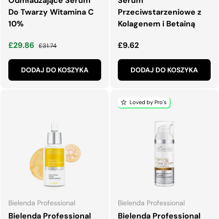
Odmładzające Serum
Serum
Do Twarzy Witamina C
Przeciwstarzeniowe z
10%
Kolagenem i Betainą
Cena wyprzedaży
Normalna cena
Normalna cena
£29.86
£9.62
£31.74
DODAJ DO KOSZYKA
DODAJ DO KOSZYKA
Loved by Pro's
Bielenda Professional
Bielenda Professional
Bielenda Professional
Bielenda Professional