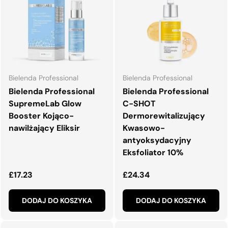
Bielenda Professional
Bielenda Professional
Bielenda Professional
Bielenda Professional
SupremeLab Glow
C-SHOT
Booster Kojąco-
Dermorewitalizujący
nawilżający Eliksir
Kwasowo-
antyoksydacyjny
Eksfoliator 10%
Normalna cena
Normalna cena
£17.23
£24.34
DODAJ DO KOSZYKA
DODAJ DO KOSZYKA