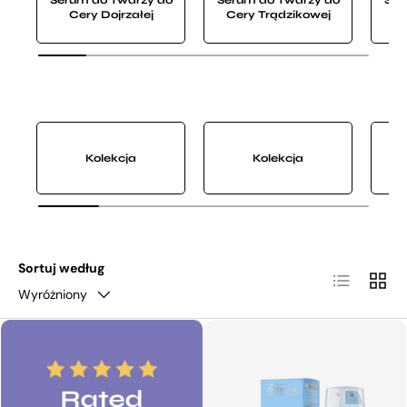
Cery Dojrzałej
Cery Trądzikowej
C
Kolekcja
Kolekcja
Sortuj według
Lista
Siatka
Wyróżniony