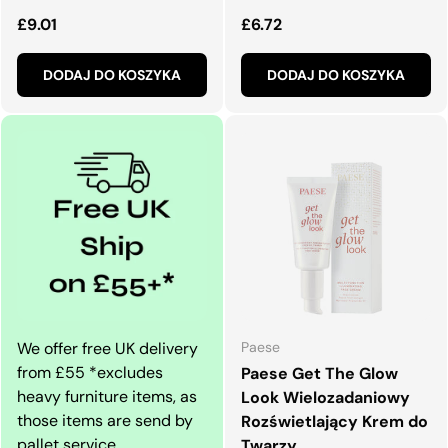
Normalna cena
Normalna cena
£9.01
£6.72
DODAJ DO KOSZYKA
DODAJ DO KOSZYKA
We offer free UK delivery
Paese
from £55 *excludes
Paese Get The Glow
heavy furniture items, as
Look Wielozadaniowy
those items are send by
Rozświetlający Krem do
pallet service.
Twarzy