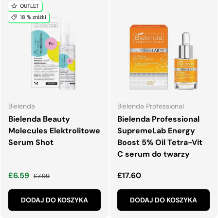
OUTLET
18 % zniżki
Bielenda
Bielenda Professional
Bielenda Beauty
Bielenda Professional
Molecules Elektrolitowe
SupremeLab Energy
Serum Shot
Boost 5% Oil Tetra-Vit
C serum do twarzy
Cena wyprzedaży
Normalna cena
Normalna cena
£6.59
£17.60
£7.99
DODAJ DO KOSZYKA
DODAJ DO KOSZYKA