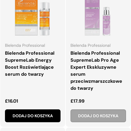
Bielenda Professional
Bielenda Professional
Bielenda Professional
Bielenda Professional
SupremeLab Energy
SupremeLab Pro Age
Boost Rozświetlające
Expert Ekskluzywne
serum do twarzy
serum
przeciwzmarszczkowe
do twarzy
Normalna cena
Normalna cena
£16.01
£17.99
DODAJ DO KOSZYKA
DODAJ DO KOSZYKA