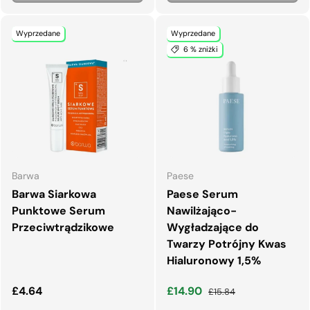
Wyprzedane
Wyprzedane
6 % zniżki
Barwa
Paese
Barwa Siarkowa
Paese Serum
Punktowe Serum
Nawilżająco-
Przeciwtrądzikowe
Wygładzające do
Twarzy Potrójny Kwas
Hialuronowy 1,5%
Normalna cena
Cena wyprzedaży
Normalna cena
£4.64
£14.90
£15.84