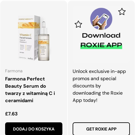
Farmona
Unlock exclusive in-app
promos and special
Farmona Perfect
discounts by
Beauty Serum do
downloading the Roxie
twarzy z witaminą C i
App today!
ceramidami
Normalna cena
£7.63
DODAJ DO KOSZYKA
GET ROXIE APP