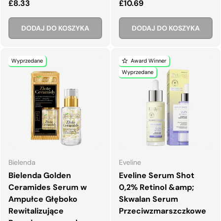
Normalna cena
Normalna cena
£8.33
£10.69
DODAJ DO KOSZYKA
DODAJ DO KOSZYKA
Wyprzedane
Award Winner
Wyprzedane
Bielenda
Eveline
Bielenda Golden
Eveline Serum Shot
Ceramides Serum w
0,2% Retinol &amp;
Ampułce Głęboko
Skwalan Serum
Rewitalizujące
Przeciwzmarszczkowe