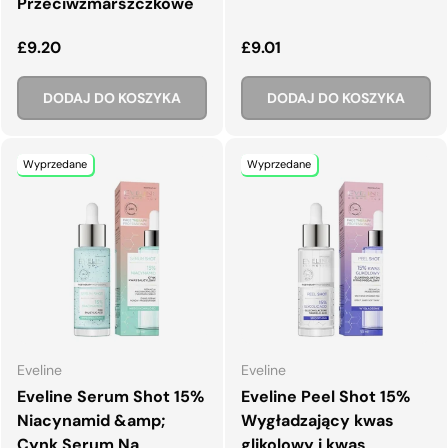
Przeciwzmarszczkowe
Normalna cena
Normalna cena
£9.20
£9.01
DODAJ DO KOSZYKA
DODAJ DO KOSZYKA
Wyprzedane
Wyprzedane
Eveline
Eveline
Eveline Serum Shot 15%
Eveline Peel Shot 15%
Niacynamid &amp;
Wygładzający kwas
Cynk Serum Na
glikolowy i kwas