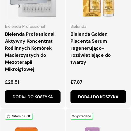
Bielenda Professional
Bielenda
Bielenda Professional
Bielenda Golden
Aktywny Koncentrat
Placenta Serum
Roślinnych Komórek
regenerująco-
Macierzystych do
rozświetlające do
Mezoterapii
twarzy
Mikroigłowej
Normalna cena
Normalna cena
£28.51
£7.87
DODAJ DO KOSZYKA
DODAJ DO KOSZYKA
Vitamin C 🧡
Wyprzedane