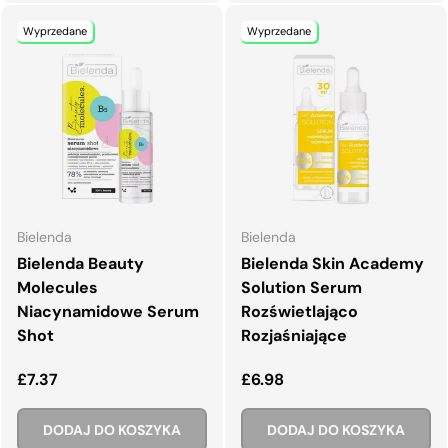
Wyprzedane
Wyprzedane
Bielenda
Bielenda
Bielenda Beauty
Bielenda Skin Academy
Molecules
Solution Serum
Niacynamidowe Serum
Rozświetlająco
Shot
Rozjaśniające
Normalna cena
Normalna cena
£7.37
£6.98
DODAJ DO KOSZYKA
DODAJ DO KOSZYKA