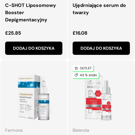
C-SHOT Liposomowy
Ujędrniające serum do
Booster
twarzy
Depigmentacyjny
Normalna cena
Normalna cena
£25.85
£16.08
DODAJ DO KOSZYKA
DODAJ DO KOSZYKA
OUTLET
43 % zniżki
Farmona
Bielenda