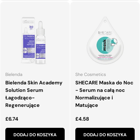
Bielenda
She Cosmetics
Bielenda Skin Academy
SHECARE Maska do Noc
Solution Serum
- Serum na całą noc
Łagodząco-
Normalizujące i
Regenerujące
Matujące
Normalna cena
Normalna cena
£6.74
£4.58
DODAJ DO KOSZYKA
DODAJ DO KOSZYKA