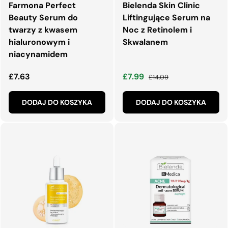
Farmona Perfect
Bielenda Skin Clinic
Beauty Serum do
Liftingujące Serum na
twarzy z kwasem
Noc z Retinolem i
hialuronowym i
Skwalanem
niacynamidem
Normalna cena
Cena wyprzedaży
Normalna cena
£7.63
£7.99
£14.09
DODAJ DO KOSZYKA
DODAJ DO KOSZYKA