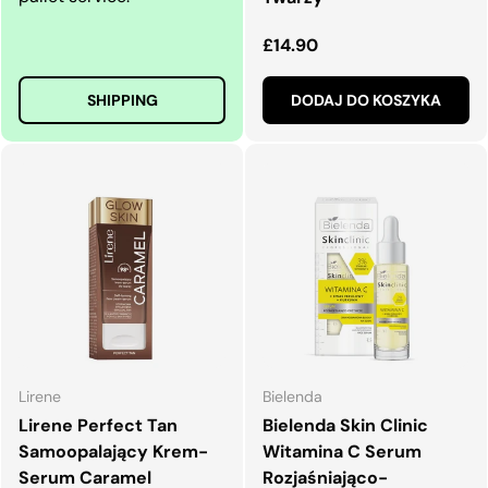
Normalna cena
£14.90
SHIPPING
DODAJ DO KOSZYKA
Lirene
Bielenda
Lirene Perfect Tan
Bielenda Skin Clinic
Samoopalający Krem-
Witamina C Serum
Serum Caramel
Rozjaśniająco-