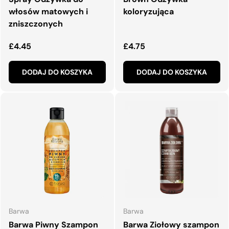
włosów matowych i
koloryzująca
zniszczonych
Normalna cena
Normalna cena
£4.45
£4.75
DODAJ DO KOSZYKA
DODAJ DO KOSZYKA
Barwa
Barwa
Barwa Piwny Szampon
Barwa Ziołowy szampon