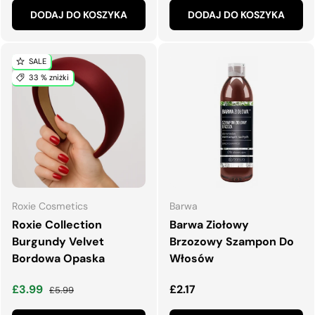
DODAJ DO KOSZYKA
DODAJ DO KOSZYKA
SALE
33 % zniżki
Roxie Cosmetics
Barwa
Roxie Collection
Barwa Ziołowy
Burgundy Velvet
Brzozowy Szampon Do
Bordowa Opaska
Włosów
Cena wyprzedaży
Normalna cena
Normalna cena
£3.99
£2.17
£5.99