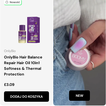
Nowość
OnlyBio
OnlyBio Hair Balance
Repair Hair Oil 10in1
Softness & Thermal
Protection
Normalna cena
£3.09
NEW
DODAJ DO KOSZYKA