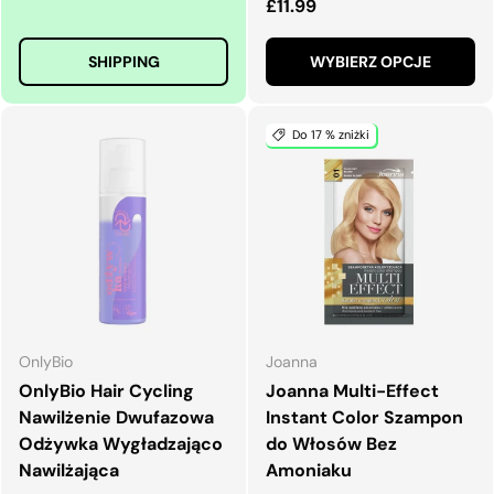
Normalna cena
£11.99
SHIPPING
WYBIERZ OPCJE
Do 17 % zniżki
OnlyBio
Joanna
OnlyBio Hair Cycling
Joanna Multi-Effect
Nawilżenie Dwufazowa
Instant Color Szampon
Odżywka Wygładzająco
do Włosów Bez
Nawilżająca
Amoniaku