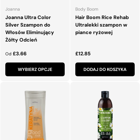
Joanna
Body Boom
Joanna Ultra Color
Hair Boom Rice Rehab
Silver Szampon do
Ultralekki szampon w
Włosów Eliminujący
piance ryżowej
Żółty Odcień
Normalna cena
Normalna cena
£3.66
£12.85
Od
WYBIERZ OPCJE
DODAJ DO KOSZYKA