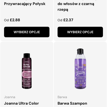
Przywracający Połysk
do włosów z czarną
rzepą
Normalna cena
Normalna cena
£2.88
£2.37
Od
Od
WYBIERZ OPCJE
WYBIERZ OPCJE
Joanna
Barwa
Joanna Ultra Color
Barwa Szampon