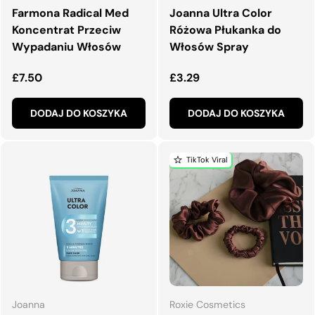
Farmona Radical Med
Joanna Ultra Color
Koncentrat Przeciw
Różowa Płukanka do
Wypadaniu Włosów
Włosów Spray
Normalna cena
Normalna cena
£7.50
£3.29
DODAJ DO KOSZYKA
DODAJ DO KOSZYKA
TikTok Viral
Joanna
Roxie Cosmetics