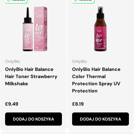
OnlyBio
OnlyBio
OnlyBio Hair Balance
OnlyBio Hair Balance
Hair Toner Strawberry
Color Thermal
Milkshake
Protection Spray UV
Protection
Normalna cena
Normalna cena
£9.49
£8.19
DODAJ DO KOSZYKA
DODAJ DO KOSZYKA