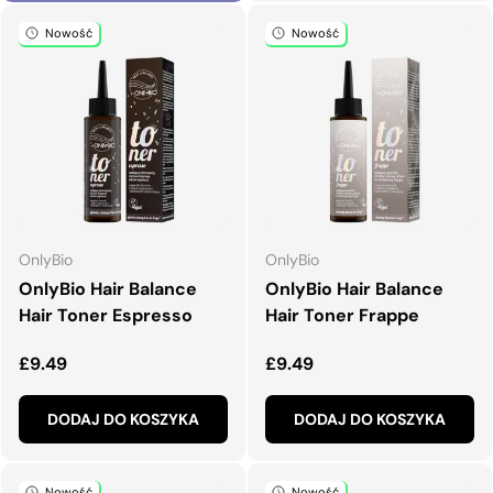
Nowość
Nowość
OnlyBio
OnlyBio
OnlyBio Hair Balance
OnlyBio Hair Balance
Hair Toner Espresso
Hair Toner Frappe
Normalna cena
Normalna cena
£9.49
£9.49
DODAJ DO KOSZYKA
DODAJ DO KOSZYKA
Nowość
Nowość