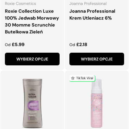
Roxie Cosmetics
Joanna Professional
Roxie Collection Luxe
Joanna Professional
100% Jedwab Morwowy
Krem Utleniacz 6%
30 Momme Scrunchie
Butelkowa Zieleń
Normalna cena
Normalna cena
£5.99
£2.18
Od
Od
WYBIERZ OPCJE
WYBIERZ OPCJE
TikTok Viral