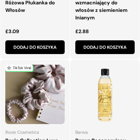
Różowa Płukanka do
wzmacniający do
Włosów
włosów z siemieniem
lnianym
Normalna cena
Normalna cena
£3.09
£2.88
DODAJ DO KOSZYKA
DODAJ DO KOSZYKA
TikTok Viral
Roxie Cosmetics
Barwa