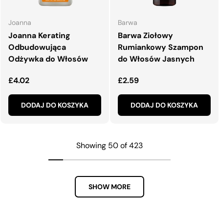
Joanna
Barwa
Joanna Kerating
Barwa Ziołowy
Odbudowująca
Rumiankowy Szampon
Odżywka do Włosów
do Włosów Jasnych
Normalna cena
Normalna cena
£4.02
£2.59
DODAJ DO KOSZYKA
DODAJ DO KOSZYKA
Showing 50 of 423
SHOW MORE