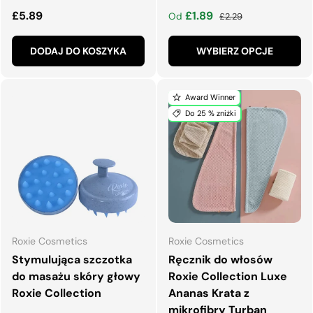
Normalna cena
Cena wyprzedaży
Normalna cena
£5.89
£1.89
Od
£2.29
DODAJ DO KOSZYKA
WYBIERZ OPCJE
Award Winner
Do 25 % zniżki
Roxie Cosmetics
Roxie Cosmetics
Stymulująca szczotka
Ręcznik do włosów
do masażu skóry głowy
Roxie Collection Luxe
Roxie Collection
Ananas Krata z
mikrofibry Turban