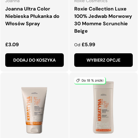
Joanna
Roxie Cosmetics
Joanna Ultra Color
Roxie Collection Luxe
Niebieska Płukanka do
100% Jedwab Morwowy
Włosów Spray
30 Momme Scrunchie
Beige
Normalna cena
Normalna cena
£3.09
£5.99
Od
DODAJ DO KOSZYKA
WYBIERZ OPCJE
Do 18 % zniżki