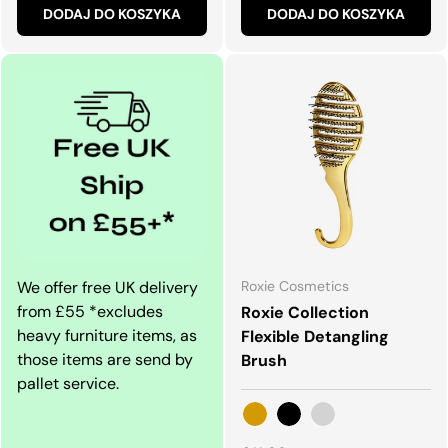
DODAJ DO KOSZYKA
DODAJ DO KOSZYKA
We offer free UK delivery
Roxie Cosmetics
from £55 *excludes
Roxie Collection
heavy furniture items, as
Flexible Detangling
those items are send by
Brush
pallet service.
GOLD
BLACK
SILVER