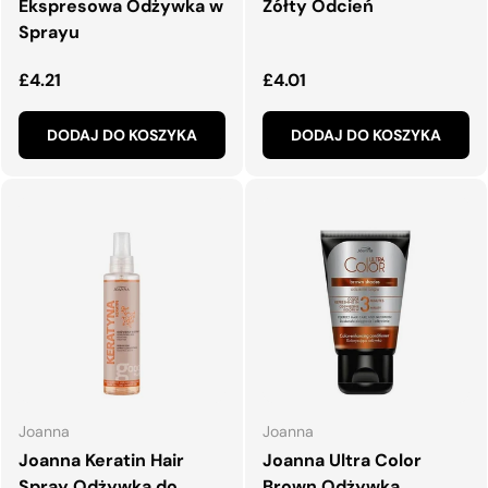
Ekspresowa Odżywka w
Żółty Odcień
Sprayu
Normalna cena
Normalna cena
£4.21
£4.01
DODAJ DO KOSZYKA
DODAJ DO KOSZYKA
Joanna
Joanna
Joanna Keratin Hair
Joanna Ultra Color
Spray Odżywka do
Brown Odżywka