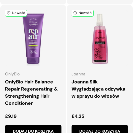
Nowość
Nowość
OnlyBio
Joanna
OnlyBio Hair Balance
Joanna Silk
Repair Regenerating &
Wygładzająca odżywka
Strengthening Hair
w sprayu do włosów
Conditioner
Normalna cena
Normalna cena
£9.19
£4.25
DODAJ DO KOSZYKA
DODAJ DO KOSZYKA