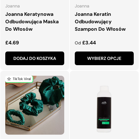
Joanna
Joanna
Joanna Keratynowa
Joanna Keratin
Odbudowująca Maska
Odbudowujący
Do Włosów
Szampon Do Włosów
Normalna cena
Normalna cena
£4.69
£3.44
Od
DODAJ DO KOSZYKA
WYBIERZ OPCJE
TikTok Viral