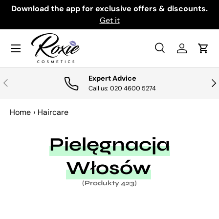
th
Download the app for exclusive offers & discounts.
PRZEJDŹ DO TREŚCI
Get it
Menu
Szukaj
Zaloguj si
Kosz
Szukaj
Szukaj
Expert Advice
POPRZEDNI
NA
Call us: 020 4600 5274
Home
›
Haircare
Pielęgnacja
Włosów
(Produkty 423)