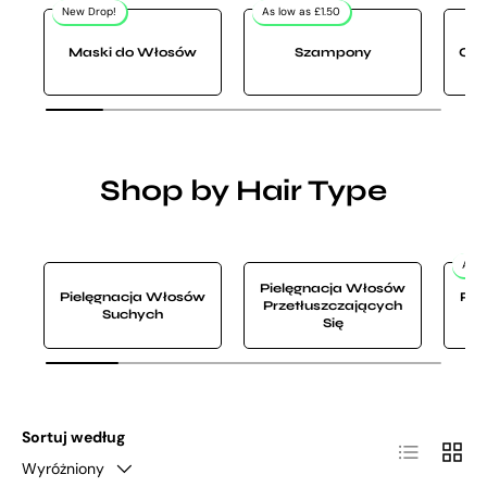
New Drop!
As low as £1.50
Maski do Włosów
Szampony
Odż
Shop by Hair Type
All f
Pielęgnacja Włosów
Pielęgnacja Włosów
Pie
Przetłuszczających
Suchych
Się
Sortuj według
Lista
Siatka
Wyróżniony