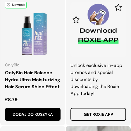
Nowość
OnlyBio
Unlock exclusive in-app
promos and special
OnlyBio Hair Balance
discounts by
Hydra Ultra Moisturizing
downloading the Roxie
Hair Serum Shine Effect
App today!
Normalna cena
£8.79
DODAJ DO KOSZYKA
GET ROXIE APP