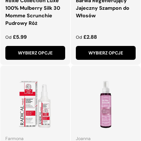
Roxie Collection Luxe
Barwa Regenerujący
100% Mulberry Silk 30
Jajeczny Szampon do
Momme Scrunchie
Włosów
Pudrowy Róż
Normalna cena
Normalna cena
£5.99
£2.88
Od
Od
WYBIERZ OPCJE
WYBIERZ OPCJE
Farmona
Joanna