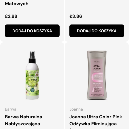
Matowych
Normalna cena
Normalna cena
£2.88
£3.86
DODAJ DO KOSZYKA
DODAJ DO KOSZYKA
Barwa
Joanna
Barwa Naturalna
Joanna Ultra Color Pink
Nabłyszczająca
Odżywka Eliminująca