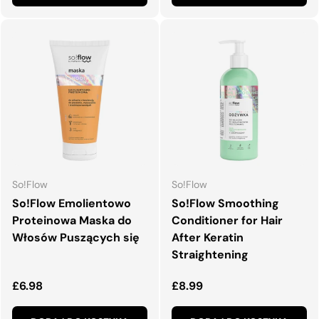
So!Flow
So!Flow
So!Flow Emolientowo
So!Flow Smoothing
Proteinowa Maska do
Conditioner for Hair
Włosów Puszących się
After Keratin
Straightening
Normalna cena
Normalna cena
£6.98
£8.99