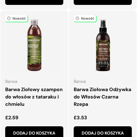
Nowość
Nowość
Barwa
Barwa
Barwa Ziołowy szampon
Barwa Ziołowa Odżywka
do włosów z tataraku i
do Włosów Czarna
chmielu
Rzepa
Normalna cena
Normalna cena
£2.59
£3.53
DODAJ DO KOSZYKA
DODAJ DO KOSZYKA