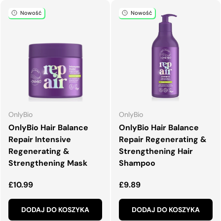
Nowość
Nowość
OnlyBio
OnlyBio
OnlyBio Hair Balance
OnlyBio Hair Balance
Repair Intensive
Repair Regenerating &
Regenerating &
Strengthening Hair
Strengthening Mask
Shampoo
Normalna cena
Normalna cena
£10.99
£9.89
DODAJ DO KOSZYKA
DODAJ DO KOSZYKA