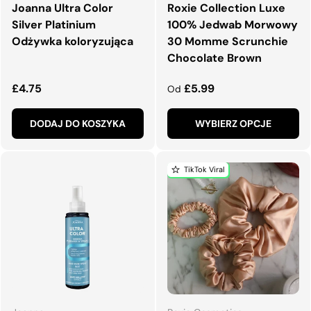
Joanna Ultra Color
Roxie Collection Luxe
Silver Platinium
100% Jedwab Morwowy
Odżywka koloryzująca
30 Momme Scrunchie
Chocolate Brown
Normalna cena
Normalna cena
£4.75
£5.99
Od
DODAJ DO KOSZYKA
WYBIERZ OPCJE
TikTok Viral