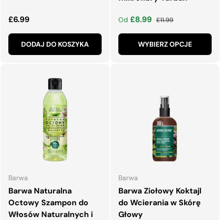
Normalna cena
Cena wyprzedaży
Normalna cena
£6.99
£8.99
Od
£11.99
DODAJ DO KOSZYKA
WYBIERZ OPCJE
Barwa
Barwa
Barwa Naturalna
Barwa Ziołowy Koktajl
Octowy Szampon do
do Wcierania w Skórę
Włosów Naturalnych i
Głowy