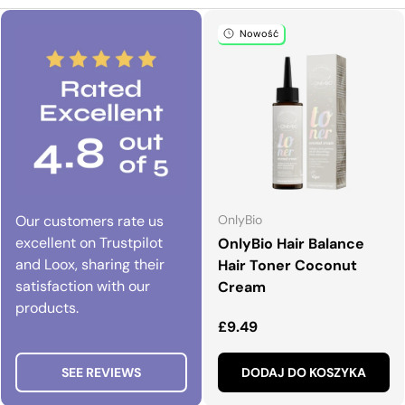
Nowość
Our customers rate us
OnlyBio
excellent on Trustpilot
OnlyBio Hair Balance
and Loox, sharing their
Hair Toner Coconut
satisfaction with our
Cream
products.
Normalna cena
£9.49
SEE REVIEWS
DODAJ DO KOSZYKA