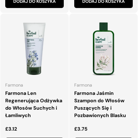
DODAJ DO KOSZYKA
DODAJ DO KOSZYKA
Farmona
Farmona
Farmona Len
Farmona Jaśmin
Regenerująca Odżywka
Szampon do Włosów
do Włosów Suchych i
Puszących Się i
Łamliwych
Pozbawionych Blasku
Normalna cena
Normalna cena
£3.12
£3.75