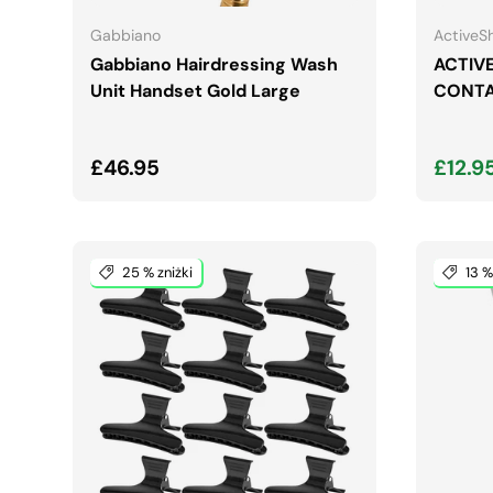
Gabbiano
ActiveS
Gabbiano Hairdressing Wash
ACTIV
Unit Handset Gold Large
CONTA
Normalna cena
Cena
£46.95
£12.9
25 % zniżki
13 %