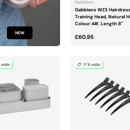
Gabbiano
Gabbiano WZ3 Hairdres
Training Head, Natural Ha
Colour 4#, Length 8"
NEW
Normalna cena
£60.95
 zniżki
17 % zniżki
DODAJ DO KOSZYKA
DODAJ DO KOSZYK