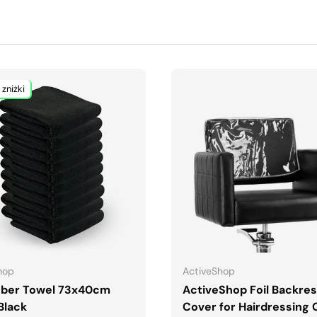
 zniżki
DODAJ DO KOSZYKA
DODAJ DO KOSZYK
hop
ActiveShop
iber Towel 73x40cm
ActiveShop Foil Backres
Black
Cover for Hairdressing 