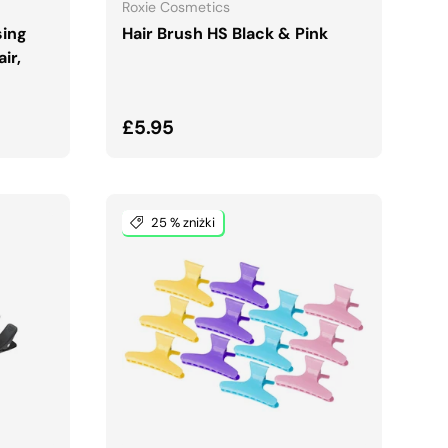
Roxie Cosmetics
sing
Hair Brush HS Black & Pink
ir,
Normalna cena
£5.95
25 % zniżki
A
DODAJ DO KOSZYKA