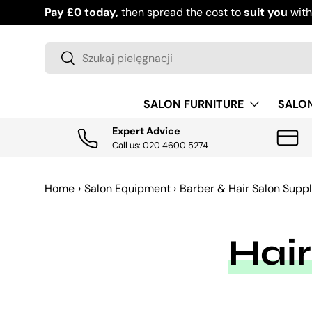
Pay £0 today
,
then spread the cost to
suit you
wit
PRZEJDŹ DO TREŚCI
Szukaj
Szukaj
SALON FURNITURE
SALO
Expert Advice
Call us: 020 4600 5274
Home
›
Salon Equipment
›
Barber & Hair Salon Suppl
Hair