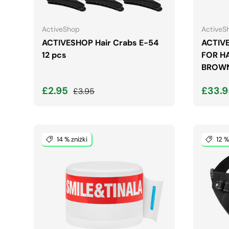
DODAJ DO KOSZYKA
ActiveShop
ActiveS
ACTIVESHOP Hair Crabs E-54
ACTIV
12 pcs
FOR HA
BROW
Cena wyprzedaży
Normalna cena
Cena
£2.95
£33.
£3.95
14 % zniżki
12 %