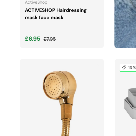
ActiveShop
ACTIVESHOP Hairdressing
mask face mask
Cena wyprzedaży
Normalna cena
£6.95
£7.95
13 %
DODAJ DO KOSZYKA