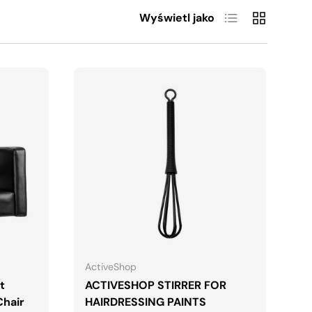
Lista
Siatka
Wyświetl jako
A
DODAJ DO KOSZYKA
ActiveShop
t
ACTIVESHOP STIRRER FOR
Chair
HAIRDRESSING PAINTS