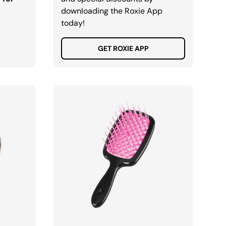
downloading the Roxie App
today!
GET ROXIE APP
A
DODAJ DO KOSZYKA