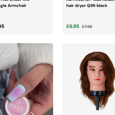
gle Armchair
hair dryer Q96 black
lna cena
Cena wyprzedaży
Normalna cena
95
£6.95
£7.95
DODAJ DO KOSZYK