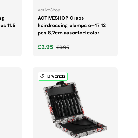
ActiveShop
ng
ACTIVESHOP Crabs
cs 11.5
hairdressing clamps e-47 12
pcs 8,2cm assorted color
Cena wyprzedaży
Normalna cena
£2.95
£3.95
13 % zniżki