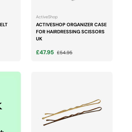
A
DODAJ DO KOSZYKA
ActiveShop
ELT
ACTIVESHOP ORGANIZER CASE
FOR HAIRDRESSING SCISSORS
UK
Cena wyprzedaży
Normalna cena
£47.95
£54.95