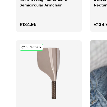
Semicircular Armchair
Rectan
Normalna cena
Norma
£134.95
£134.
13 % zniżki
DODAJ DO KOSZYKA