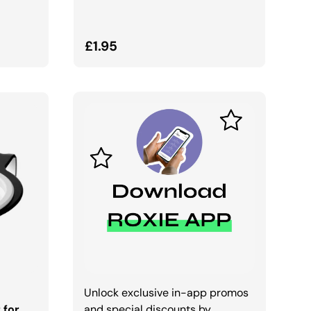
Normalna cena
£1.95
A
Unlock exclusive in-app promos
 for
and special discounts by