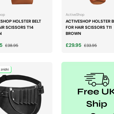
DODAJ DO KOSZYKA
DODAJ DO KOSZYK
hop
ActiveShop
ESHOP HOLSTER BELT
ACTIVESHOP HOLSTER B
IR SCISSORS T14
FOR HAIR SCISSORS T11
N
BROWN
 wyprzedaży
Normalna cena
Cena wyprzedaży
Normalna cena
95
£29.95
£38.95
£33.95
 zniżki