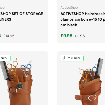
hop
ActiveShop
ESHOP SET OF STORAGE
ACTIVESHOP Hairdressi
INERS
clamps carbon e-15 10 p
cm black
 wyprzedaży
Normalna cena
Cena wyprzedaży
Normalna cena
5
£9.95
£14.95
£11.95
 zniżki
12 % zniżki