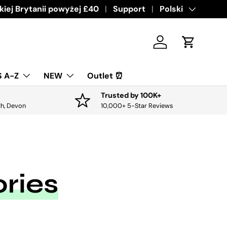
ive offers & discounts.
iej Brytanii powyżej £40
Get it
Support
Język
Polski
Zaloguj sie
Koszyk
 A-Z
NEW
Outlet ⏰
Trusted by 100K+
th, Devon
10,000+ 5-Star Reviews
ries