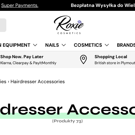
h
Super Payments.
Download the app for exclus
Bezpłatna Wysyłka do Wielk
N EQUIPMENT
NAILS
COSMETICS
BRANDS
Shop Now. Pay Later
Shopping Local
Klarna, Clearpay & PayItMonthly
British store in Plymou
ies
›
Hairdresser Accessories
dresser Accesso
(Produkty 73)