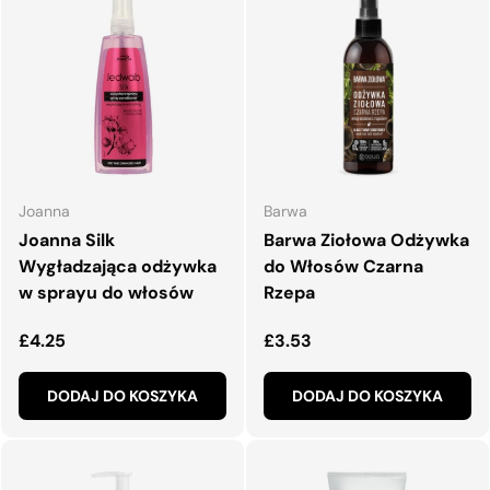
Joanna
Barwa
Joanna Silk
Barwa Ziołowa Odżywka
Wygładzająca odżywka
do Włosów Czarna
w sprayu do włosów
Rzepa
Normalna cena
Normalna cena
£4.25
£3.53
DODAJ DO KOSZYKA
DODAJ DO KOSZYKA