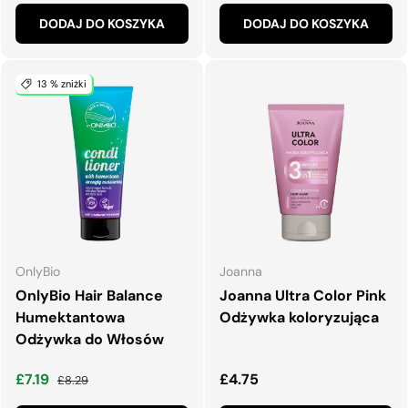
DODAJ DO KOSZYKA
DODAJ DO KOSZYKA
13 % zniżki
OnlyBio
Joanna
OnlyBio Hair Balance
Joanna Ultra Color Pink
Humektantowa
Odżywka koloryzująca
Odżywka do Włosów
Cena wyprzedaży
Normalna cena
Normalna cena
£7.19
£4.75
£8.29