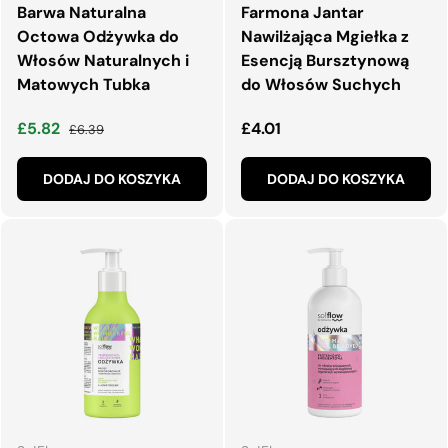
Barwa Naturalna
Farmona Jantar
Octowa Odżywka do
Nawilżająca Mgiełka z
Włosów Naturalnych i
Esencją Bursztynową
Matowych Tubka
do Włosów Suchych
Cena wyprzedaży
Normalna cena
Normalna cena
£5.82
£4.01
£6.39
DODAJ DO KOSZYKA
DODAJ DO KOSZYKA