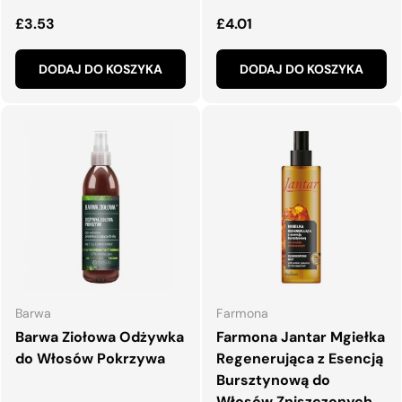
Normalna cena
Normalna cena
£3.53
£4.01
DODAJ DO KOSZYKA
DODAJ DO KOSZYKA
Barwa
Farmona
Barwa Ziołowa Odżywka
Farmona Jantar Mgiełka
do Włosów Pokrzywa
Regenerująca z Esencją
Bursztynową do
Włosów Zniszczonych