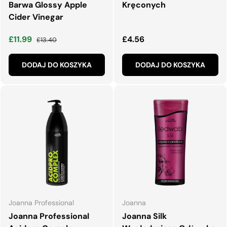
Barwa Glossy Apple
Kręconych
Cider Vinegar
Cena wyprzedaży
Normalna cena
Normalna cena
£11.99
£4.56
£13.40
DODAJ DO KOSZYKA
DODAJ DO KOSZYKA
Joanna Professional
Joanna
Joanna Professional
Joanna Silk