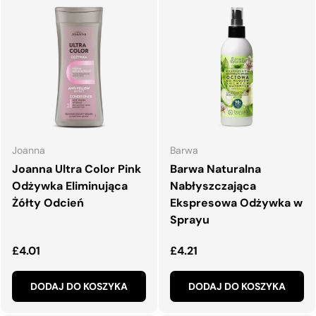
Joanna
Barwa
Joanna Ultra Color Pink
Barwa Naturalna
Odżywka Eliminująca
Nabłyszczająca
Żółty Odcień
Ekspresowa Odżywka w
Sprayu
Normalna cena
Normalna cena
£4.01
£4.21
DODAJ DO KOSZYKA
DODAJ DO KOSZYKA