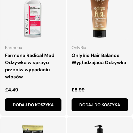
Farmona
OnlyBio
Farmona Radical Med
OnlyBio Hair Balance
Odżywka w sprayu
Wygładzająca Odżywka
przeciw wypadaniu
włosów
Normalna cena
Normalna cena
£4.49
£8.99
DODAJ DO KOSZYKA
DODAJ DO KOSZYKA