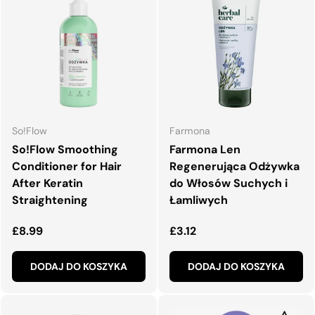
So!Flow
Farmona
So!Flow Smoothing
Farmona Len
Conditioner for Hair
Regenerująca Odżywka
After Keratin
do Włosów Suchych i
Straightening
Łamliwych
Normalna cena
Normalna cena
£8.99
£3.12
DODAJ DO KOSZYKA
DODAJ DO KOSZYKA