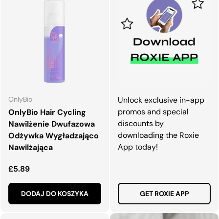
OnlyBio
Unlock exclusive in-app
promos and special
OnlyBio Hair Cycling
discounts by
Nawilżenie Dwufazowa
downloading the Roxie
Odżywka Wygładzająco
App today!
Nawilżająca
Normalna cena
£5.89
DODAJ DO KOSZYKA
GET ROXIE APP