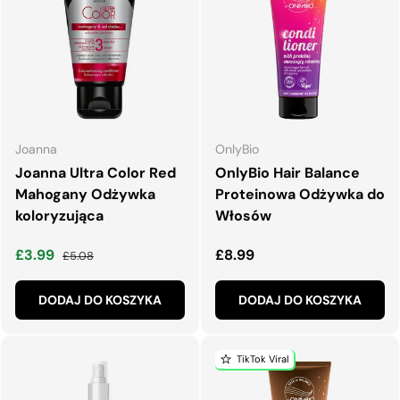
Joanna
OnlyBio
Joanna Ultra Color Red
OnlyBio Hair Balance
Mahogany Odżywka
Proteinowa Odżywka do
koloryzująca
Włosów
Cena wyprzedaży
Normalna cena
Normalna cena
£3.99
£8.99
£5.08
DODAJ DO KOSZYKA
DODAJ DO KOSZYKA
TikTok Viral