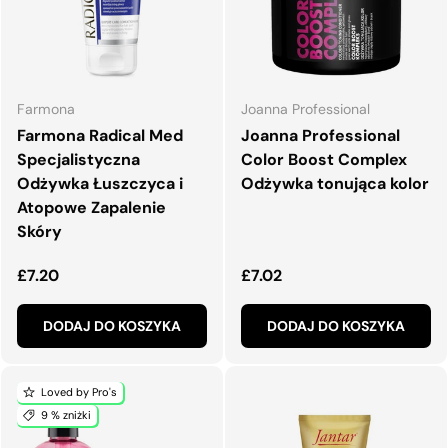
Farmona
Joanna Professional
Farmona Radical Med
Joanna Professional
Specjalistyczna
Color Boost Complex
Odżywka Łuszczyca i
Odżywka tonująca kolor
Atopowe Zapalenie
Skóry
Normalna cena
Normalna cena
£7.20
£7.02
DODAJ DO KOSZYKA
DODAJ DO KOSZYKA
Loved by Pro's
9 % zniżki