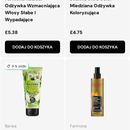
Odżywka Wzmacniająca
Miedziana Odżywka
Włosy Słabe I
Koloryzująca
Wypadające
Normalna cena
Normalna cena
£5.38
£4.75
DODAJ DO KOSZYKA
DODAJ DO KOSZYKA
9 % zniżki
Barwa
Farmona