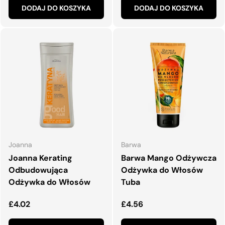
DODAJ DO KOSZYKA
DODAJ DO KOSZYKA
Joanna
Barwa
Joanna Kerating
Barwa Mango Odżywcza
Odbudowująca
Odżywka do Włosów
Odżywka do Włosów
Tuba
Normalna cena
Normalna cena
£4.02
£4.56