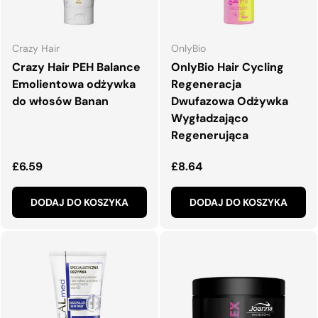
Crazy Hair
OnlyBio
Crazy Hair PEH Balance
OnlyBio Hair Cycling
Emolientowa odżywka
Regeneracja
do włosów Banan
Dwufazowa Odżywka
Wygładzająco
Regenerująca
Normalna cena
Normalna cena
£6.59
£8.64
DODAJ DO KOSZYKA
DODAJ DO KOSZYKA