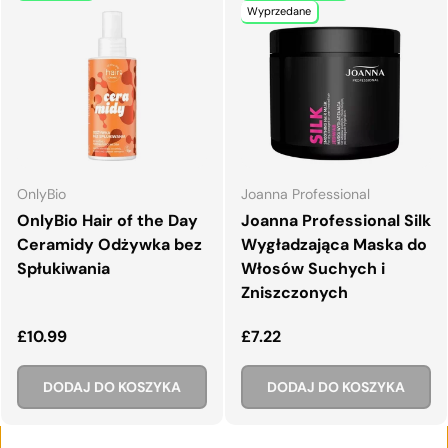
Wyprzedane
OnlyBio
Joanna Professional
OnlyBio Hair of the Day
Joanna Professional Silk
Ceramidy Odżywka bez
Wygładzająca Maska do
Spłukiwania
Włosów Suchych i
Zniszczonych
Normalna cena
Normalna cena
£10.99
£7.22
DODAJ DO KOSZYKA
DODAJ DO KOSZYKA