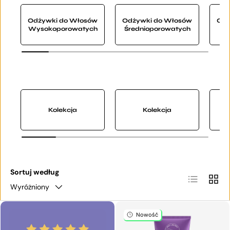
Odżywki do Włosów
Odżywki do Włosów
Odż
Wysokoporowatych
Średnioporowatych
Ni
Kolekcja
Kolekcja
Sortuj według
Lista
Siatka
Wyróżniony
Nowość