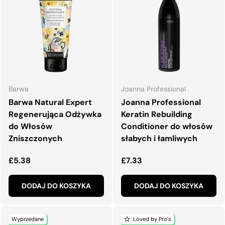
Barwa
Joanna Professional
Barwa Natural Expert
Joanna Professional
Regenerująca Odżywka
Keratin Rebuilding
do Włosów
Conditioner do włosów
Zniszczonych
słabych i łamliwych
Normalna cena
Normalna cena
£5.38
£7.33
DODAJ DO KOSZYKA
DODAJ DO KOSZYKA
Wyprzedane
Loved by Pro's