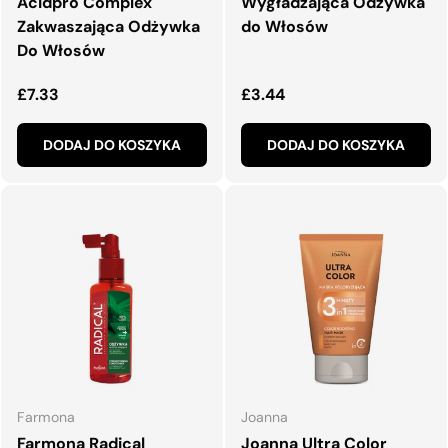
Acidpro Complex
Wygładzająca Odżywka
Zakwaszająca Odżywka
do Włosów
Do Włosów
Normalna cena
Normalna cena
£7.33
£3.44
DODAJ DO KOSZYKA
DODAJ DO KOSZYKA
Farmona
Joanna
Farmona Radical
Joanna Ultra Color