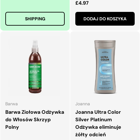
Normalna cena
£4.97
SHIPPING
DODAJ DO KOSZYKA
Barwa
Joanna
Barwa Ziołowa Odżywka
Joanna Ultra Color
do Włosów Skrzyp
Silver Platinum
Polny
Odżywka eliminuje
żółty odcień