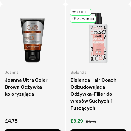
OUTLET
32 % zniżki
Joanna
Bielenda
Joanna Ultra Color
Bielenda Hair Coach
Brown Odżywka
Odbudowująca
koloryzująca
Odżywka-Filler do
włosów Suchych i
Puszących
Normalna cena
Cena wyprzedaży
Normalna cena
£4.75
£9.29
£13.72