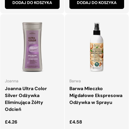
DODAJ DO KOSZYKA
DODAJ DO KOSZYKA
Joanna
Barwa
Joanna Ultra Color
Barwa Mleczko
Silver Odżywka
Migdałowe Ekspresowa
Eliminująca Żółty
Odżywka w Sprayu
Odcień
Normalna cena
Normalna cena
£4.26
£4.58