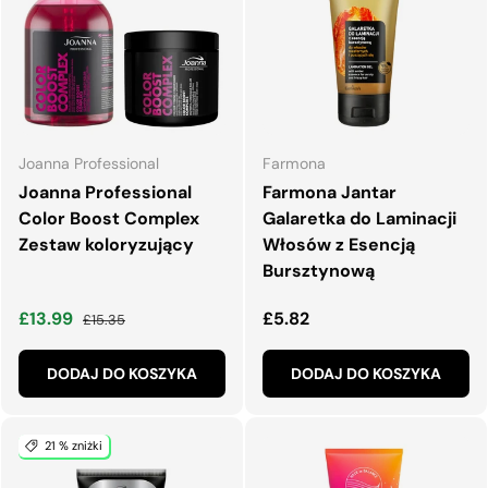
Joanna Professional
Farmona
Joanna Professional
Farmona Jantar
Color Boost Complex
Galaretka do Laminacji
Zestaw koloryzujący
Włosów z Esencją
Bursztynową
Cena wyprzedaży
Normalna cena
Normalna cena
£13.99
£5.82
£15.35
DODAJ DO KOSZYKA
DODAJ DO KOSZYKA
21 % zniżki