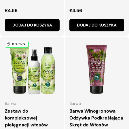
Normalna cena
Normalna cena
£4.56
£4.56
DODAJ DO KOSZYKA
DODAJ DO KOSZYKA
11 % zniżki
Barwa
Barwa
Zestaw do
Barwa Winogronowa
kompleksowej
Odżywka Podkreślająca
pielęgnacji włosów
Skręt do Włosów