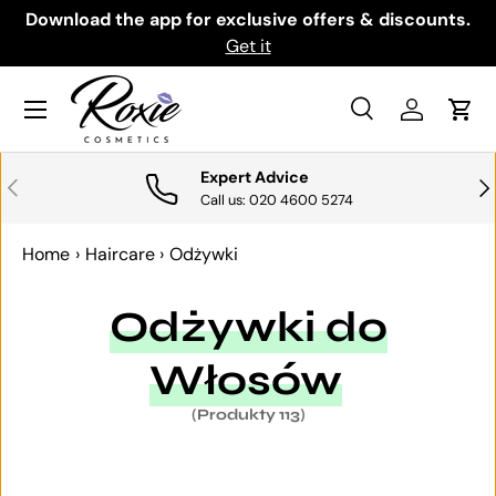
th
Download the app for exclusive offers & discounts.
PRZEJDŹ DO TREŚCI
Get it
Menu
Szukaj
Zaloguj si
Kosz
Szukaj
Szukaj
Expert Advice
POPRZEDNI
NA
Call us: 020 4600 5274
Home
›
Haircare
›
Odżywki
Odżywki do
Włosów
(Produkty 113)