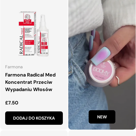
Farmona
Farmona Radical Med
Koncentrat Przeciw
Wypadaniu Włosów
Normalna cena
£7.50
NEW
DODAJ DO KOSZYKA