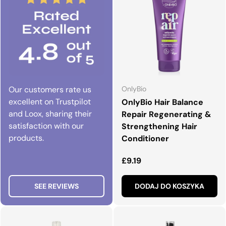
Our customers rate us
OnlyBio
excellent on Trustpilot
OnlyBio Hair Balance
and Loox, sharing their
Repair Regenerating &
satisfaction with our
Strengthening Hair
products.
Conditioner
Normalna cena
£9.19
SEE REVIEWS
DODAJ DO KOSZYKA