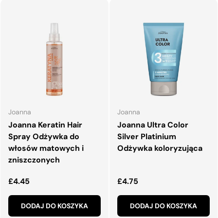
Joanna
Joanna
Joanna Keratin Hair
Joanna Ultra Color
Spray Odżywka do
Silver Platinium
włosów matowych i
Odżywka koloryzująca
zniszczonych
Normalna cena
Normalna cena
£4.45
£4.75
DODAJ DO KOSZYKA
DODAJ DO KOSZYKA