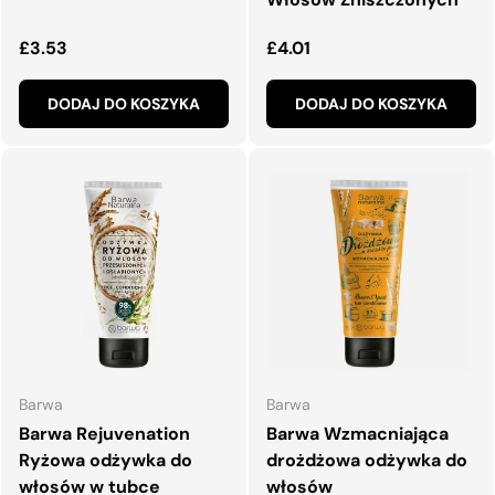
Normalna cena
Normalna cena
£3.53
£4.01
DODAJ DO KOSZYKA
DODAJ DO KOSZYKA
Barwa
Barwa
Barwa Rejuvenation
Barwa Wzmacniająca
Ryżowa odżywka do
drożdżowa odżywka do
włosów w tubce
włosów