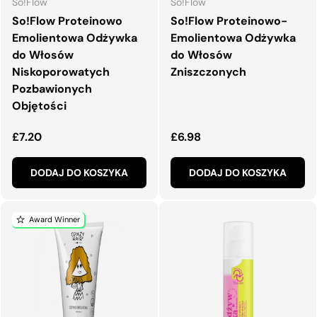
So!Flow
So!Flow
So!Flow Proteinowo
So!Flow Proteinowo-
Emolientowa Odżywka
Emolientowa Odżywka
do Włosów
do Włosów
Niskoporowatych
Zniszczonych
Pozbawionych
Objętości
Normalna cena
Normalna cena
£7.20
£6.98
DODAJ DO KOSZYKA
DODAJ DO KOSZYKA
Award Winner