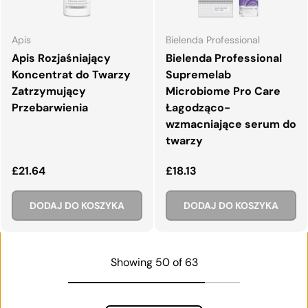
Apis
Bielenda Professional
Apis Rozjaśniający
Bielenda Professional
Koncentrat do Twarzy
Supremelab
Zatrzymujący
Microbiome Pro Care
Przebarwienia
Łagodząco-
wzmacniające serum do
twarzy
Normalna cena
Normalna cena
£21.64
£18.13
DODAJ DO KOSZYKA
DODAJ DO KOSZYKA
Showing 50 of 63