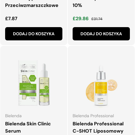
Przeciwzmarszczkowe
10%
Normalna cena
Cena wyprzedaży
Normalna cena
£7.87
£29.86
£31.74
DODAJ DO KOSZYKA
DODAJ DO KOSZYKA
Bielenda
Bielenda Professional
Bielenda Skin Clinic
Bielenda Professional
Serum
C-SHOT Liposomowy