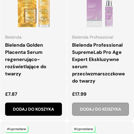
Bielenda
Bielenda Professional
Bielenda Golden
Bielenda Professional
Placenta Serum
SupremeLab Pro Age
regenerująco-
Expert Ekskluzywne
rozświetlające do
serum
twarzy
przeciwzmarszczkowe
do twarzy
Normalna cena
Normalna cena
£7.87
£17.99
DODAJ DO KOSZYKA
DODAJ DO KOSZYKA
Wyprzedane
Wyprzedane