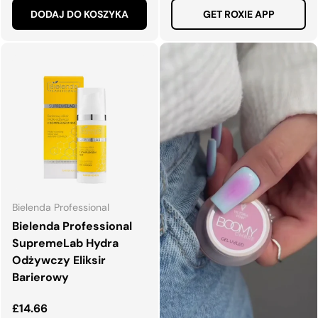
DODAJ DO KOSZYKA
GET ROXIE APP
Bielenda Professional
Bielenda Professional
SupremeLab Hydra
Odżywczy Eliksir
Barierowy
Normalna cena
£14.66