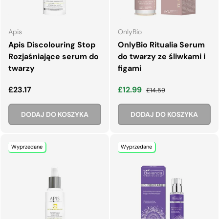
Apis
OnlyBio
Apis Discolouring Stop
OnlyBio Ritualia Serum
Rozjaśniające serum do
do twarzy ze śliwkami i
twarzy
figami
Normalna cena
Cena wyprzedaży
Normalna cena
£23.17
£12.99
£14.59
DODAJ DO KOSZYKA
DODAJ DO KOSZYKA
Wyprzedane
Wyprzedane