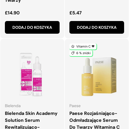
Twarzy
Normalna cena
Normalna cena
£14.90
£5.47
DODAJ DO KOSZYKA
DODAJ DO KOSZYKA
Vitamin C 🧡
6 % zniżki
Bielenda
Paese
Bielenda Skin Academy
Paese Rozjaśniająco-
Solution Serum
Odmładzające Serum
Rewitalizująco-
Do Twarzy Witamina C