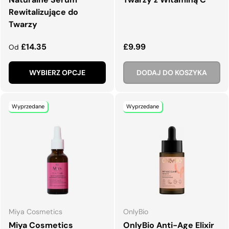
Rewitalizujące do
Twarzy
Normalna cena
Normalna cena
£14.35
£9.99
Od
WYBIERZ OPCJE
DODAJ DO KOSZYKA
Wyprzedane
Wyprzedane
Miya Cosmetics
OnlyBio
Miya Cosmetics
OnlyBio Anti-Age Elixir