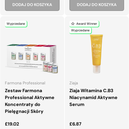
DODAJ DO KOSZYKA
DODAJ DO KOSZYKA
Wyprzedane
Award Winner
Wyprzedane
Farmona Professional
Ziaja
Zestaw Farmona
Ziaja Witamina C.B3
Professional Aktywne
Niacynamid Aktywne
Koncentraty do
Serum
Pielęgnacji Skóry
Normalna cena
Normalna cena
£19.02
£6.87