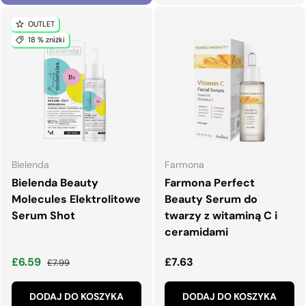
OUTLET
18 % zniżki
Bielenda
Farmona
Bielenda Beauty
Farmona Perfect
Molecules Elektrolitowe
Beauty Serum do
Serum Shot
twarzy z witaminą C i
ceramidami
Cena wyprzedaży
Normalna cena
Normalna cena
£6.59
£7.63
£7.99
DODAJ DO KOSZYKA
DODAJ DO KOSZYKA