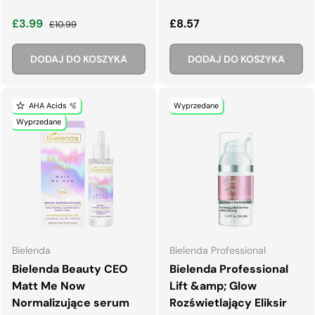
Cena wyprzedaży
Normalna cena
Normalna cena
£3.99
£8.57
£10.99
DODAJ DO KOSZYKA
DODAJ DO KOSZYKA
AHA Acids 🫧
Wyprzedane
Wyprzedane
Bielenda
Bielenda Professional
Bielenda Beauty CEO
Bielenda Professional
Matt Me Now
Lift &amp; Glow
Normalizujące serum
Rozświetlający Eliksir