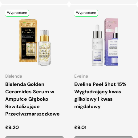
Wyprzedane
Wyprzedane
Bielenda
Eveline
Bielenda Golden
Eveline Peel Shot 15%
Ceramides Serum w
Wygładzający kwas
Ampułce Głęboko
glikolowy i kwas
Rewitalizujące
migdałowy
Przeciwzmarszczkowe
Normalna cena
Normalna cena
£9.20
£9.01