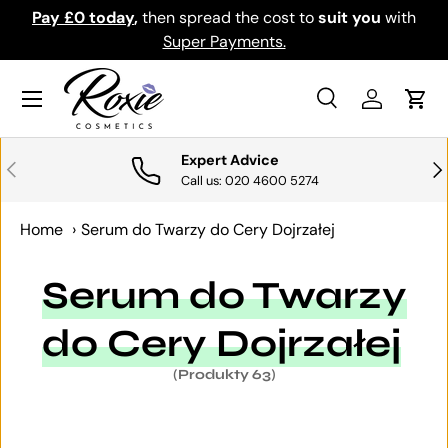
th
Download the app for exclusive offers & discounts.
PRZEJDŹ DO TREŚCI
Get it
Menu
Szukaj
Zaloguj si
Kosz
Szukaj
Szukaj
Expert Advice
POPRZEDNI
NA
Call us: 020 4600 5274
Home
›
Serum do Twarzy do Cery Dojrzałej
Serum do Twarzy
do Cery Dojrzałej
(Produkty 63)