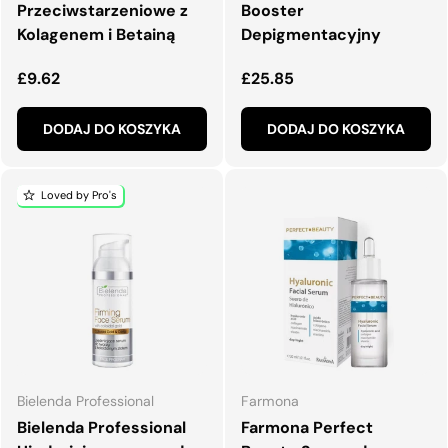
Przeciwstarzeniowe z
Booster
Kolagenem i Betainą
Depigmentacyjny
Normalna cena
Normalna cena
£9.62
£25.85
DODAJ DO KOSZYKA
DODAJ DO KOSZYKA
Loved by Pro's
Bielenda Professional
Farmona
Bielenda Professional
Farmona Perfect