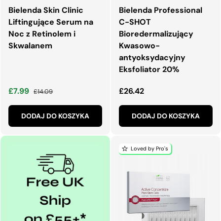
Bielenda Skin Clinic
Bielenda Professional
Liftingujące Serum na
C-SHOT
Noc z Retinolem i
Bioredermalizujący
Skwalanem
Kwasowo-
antyoksydacyjny
Eksfoliator 20%
Cena wyprzedaży
Normalna cena
Normalna cena
£7.99
£26.42
£14.09
DODAJ DO KOSZYKA
DODAJ DO KOSZYKA
Loved by Pro's