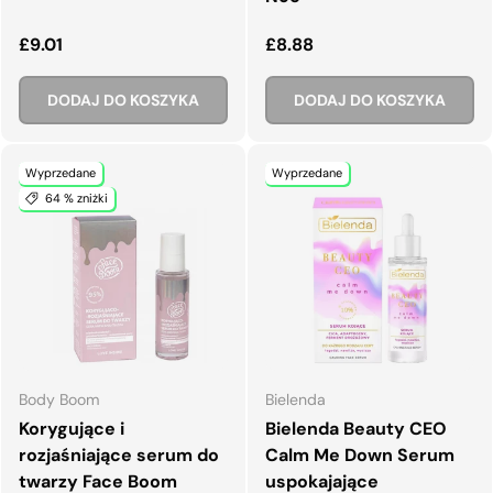
Normalna cena
Normalna cena
£9.01
£8.88
DODAJ DO KOSZYKA
DODAJ DO KOSZYKA
Wyprzedane
Wyprzedane
64 % zniżki
Body Boom
Bielenda
Korygujące i
Bielenda Beauty CEO
rozjaśniające serum do
Calm Me Down Serum
twarzy Face Boom
uspokajające