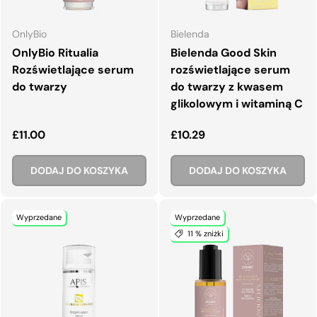
OnlyBio
Bielenda
OnlyBio Ritualia
Bielenda Good Skin
Rozświetlające serum
rozświetlające serum
do twarzy
do twarzy z kwasem
glikolowym i witaminą C
Normalna cena
Normalna cena
£11.00
£10.29
DODAJ DO KOSZYKA
DODAJ DO KOSZYKA
Wyprzedane
Wyprzedane
11 % zniżki