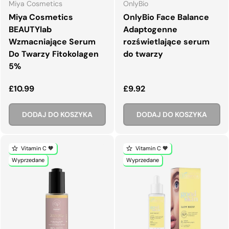
Miya Cosmetics
OnlyBio
Miya Cosmetics
OnlyBio Face Balance
BEAUTYlab
Adaptogenne
Wzmacniające Serum
rozświetlające serum
Do Twarzy Fitokolagen
do twarzy
5%
Normalna cena
Normalna cena
£10.99
£9.92
DODAJ DO KOSZYKA
DODAJ DO KOSZYKA
Vitamin C 🧡
Vitamin C 🧡
Wyprzedane
Wyprzedane