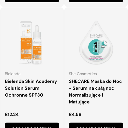
Bielenda
She Cosmetics
Bielenda Skin Academy
SHECARE Maska do Noc
Solution Serum
- Serum na całą noc
Ochronne SPF30
Normalizujące i
Matujące
Normalna cena
Normalna cena
£12.24
£4.58