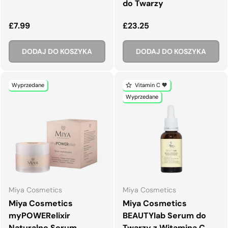
do Twarzy
Normalna cena
Normalna cena
£7.99
£23.25
DODAJ DO KOSZYKA
DODAJ DO KOSZYKA
Wyprzedane
Vitamin C 🧡
Wyprzedane
Miya Cosmetics
Miya Cosmetics
Miya Cosmetics
Miya Cosmetics
myPOWERelixir
BEAUTYlab Serum do
Naturalne Serum
Twarzy z Witaminą C