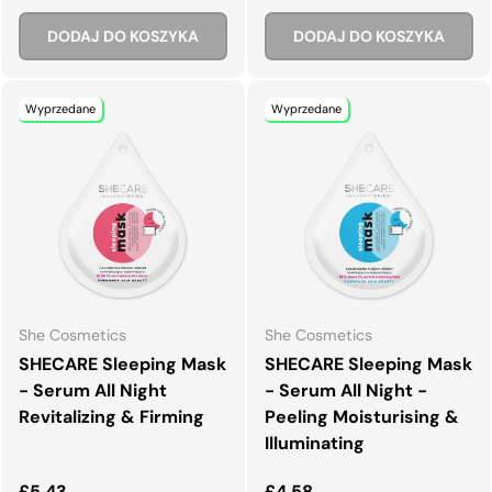
DODAJ DO KOSZYKA
DODAJ DO KOSZYKA
Wyprzedane
Wyprzedane
She Cosmetics
She Cosmetics
SHECARE Sleeping Mask
SHECARE Sleeping Mask
- Serum All Night
- Serum All Night -
Revitalizing & Firming
Peeling Moisturising &
Illuminating
Normalna cena
Normalna cena
£5.43
£4.58