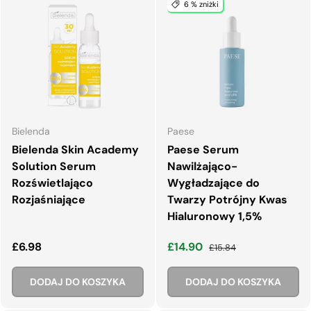
6 % zniżki
Bielenda
Paese
Bielenda Skin Academy
Paese Serum
Solution Serum
Nawilżająco-
Rozświetlająco
Wygładzające do
Rozjaśniające
Twarzy Potrójny Kwas
Hialuronowy 1,5%
Normalna cena
Cena wyprzedaży
Normalna cena
£6.98
£14.90
£15.84
DODAJ DO KOSZYKA
DODAJ DO KOSZYKA