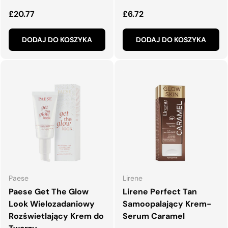
Normalna cena
Normalna cena
£20.77
£6.72
DODAJ DO KOSZYKA
DODAJ DO KOSZYKA
Paese
Lirene
Paese Get The Glow
Lirene Perfect Tan
Look Wielozadaniowy
Samoopalający Krem-
Rozświetlający Krem do
Serum Caramel