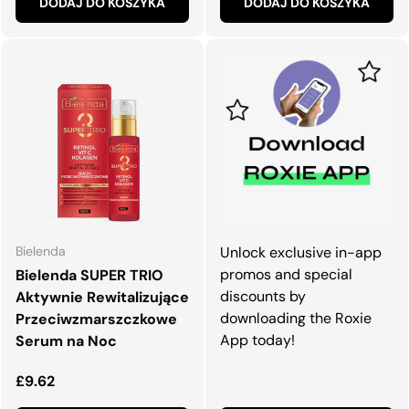
DODAJ DO KOSZYKA
DODAJ DO KOSZYKA
Bielenda
Unlock exclusive in-app
promos and special
Bielenda SUPER TRIO
discounts by
Aktywnie Rewitalizujące
downloading the Roxie
Przeciwzmarszczkowe
App today!
Serum na Noc
Normalna cena
£9.62