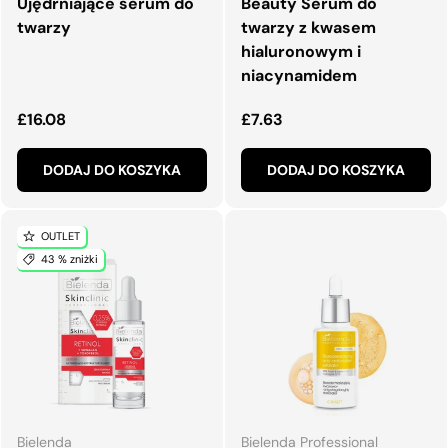
Ujędrniające serum do
Beauty Serum do
twarzy
twarzy z kwasem
hialuronowym i
niacynamidem
Normalna cena
Normalna cena
£16.08
£7.63
DODAJ DO KOSZYKA
DODAJ DO KOSZYKA
OUTLET
43 % zniżki
Bielenda
Bielenda Professional