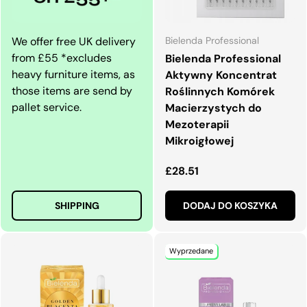
We offer free UK delivery
Bielenda Professional
from £55 *excludes
Bielenda Professional
heavy furniture items, as
Aktywny Koncentrat
those items are send by
Roślinnych Komórek
pallet service.
Macierzystych do
Mezoterapii
Mikroigłowej
Normalna cena
£28.51
SHIPPING
DODAJ DO KOSZYKA
Wyprzedane