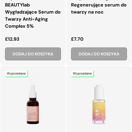
BEAUTYlab
Regenerujące serum do
Wygładzające Serum do
twarzy na noc
Twarzy Anti-Aging
Complex 5%
Normalna cena
Normalna cena
£12.93
£7.70
DODAJ DO KOSZYKA
DODAJ DO KOSZYKA
Wyprzedane
Wyprzedane