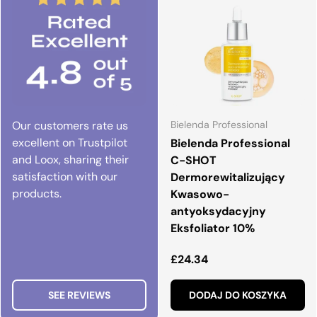
Our customers rate us
Bielenda Professional
excellent on Trustpilot
Bielenda Professional
and Loox, sharing their
C-SHOT
satisfaction with our
Dermorewitalizujący
products.
Kwasowo-
antyoksydacyjny
Eksfoliator 10%
Normalna cena
£24.34
SEE REVIEWS
DODAJ DO KOSZYKA