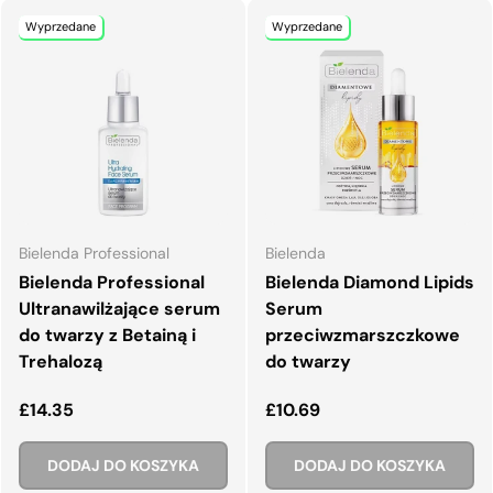
Wyprzedane
Wyprzedane
Bielenda Professional
Bielenda
Bielenda Professional
Bielenda Diamond Lipids
Ultranawilżające serum
Serum
do twarzy z Betainą i
przeciwzmarszczkowe
Trehalozą
do twarzy
Normalna cena
Normalna cena
£14.35
£10.69
DODAJ DO KOSZYKA
DODAJ DO KOSZYKA