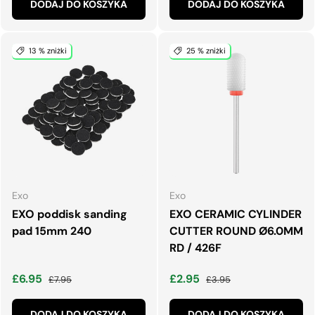
DODAJ DO KOSZYKA
DODAJ DO KOSZYKA
13 % zniżki
25 % zniżki
Exo
Exo
EXO poddisk sanding
EXO CERAMIC CYLINDER
pad 15mm 240
CUTTER ROUND Ø6.0MM
RD / 426F
Cena wyprzedaży
Normalna cena
Cena wyprzedaży
Normalna cena
£6.95
£2.95
£7.95
£3.95
DODAJ DO KOSZYKA
DODAJ DO KOSZYKA