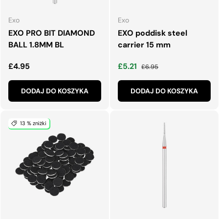
Exo
Exo
EXO PRO BIT DIAMOND
EXO poddisk steel
BALL 1.8MM BL
carrier 15 mm
Normalna cena
Cena wyprzedaży
Normalna cena
£4.95
£5.21
£6.95
DODAJ DO KOSZYKA
DODAJ DO KOSZYKA
13 % zniżki