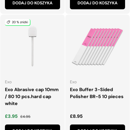
DODAJ DO KOSZYKA
DODAJ DO KOSZYKA
20 % zniżki
Exo
Exo
Exo Abrasive cap 10mm
Exo Buffer 3-Sided
/ 80 10 pcs.hard cap
Polisher BR-5 10 pieces
white
Cena wyprzedaży
Normalna cena
Normalna cena
£3.95
£8.95
£4.95