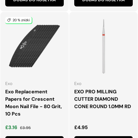
20 % zniżki
Exo
Exo
Exo Replacement
EXO PRO MILLING
Papers for Crescent
CUTTER DIAMOND
Moon Nail File - 80 Grit,
CONE ROUND 1.0MM RD
10 Pcs
Cena wyprzedaży
Normalna cena
Normalna cena
£3.16
£4.95
£3.95