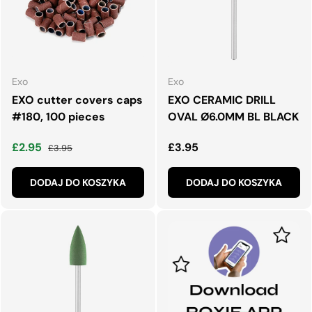
Exo
Exo
EXO cutter covers caps
EXO CERAMIC DRILL
#180, 100 pieces
OVAL Ø6.0MM BL BLACK
Cena wyprzedaży
Normalna cena
Normalna cena
£2.95
£3.95
£3.95
DODAJ DO KOSZYKA
DODAJ DO KOSZYKA