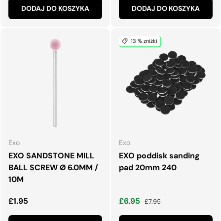
DODAJ DO KOSZYKA
DODAJ DO KOSZYKA
13 % zniżki
Exo
Exo
EXO SANDSTONE MILL
EXO poddisk sanding
BALL SCREW Ø 6.0MM /
pad 20mm 240
10M
Normalna cena
Cena wyprzedaży
Normalna cena
£1.95
£6.95
£7.95