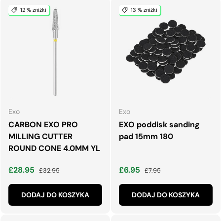
12 % zniżki
13 % zniżki
Exo
Exo
CARBON EXO PRO
EXO poddisk sanding
MILLING CUTTER
pad 15mm 180
ROUND CONE 4.0MM YL
Cena wyprzedaży
Normalna cena
Cena wyprzedaży
Normalna cena
£28.95
£6.95
£32.95
£7.95
DODAJ DO KOSZYKA
DODAJ DO KOSZYKA