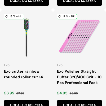
DODAJ DO KOSZYKA
DODAJ DO KOSZYKA
13 % zniżki
17 % zniżki
Exo
Exo
Exo cutter rainbow
Exo Polisher Straight
rounded roller cut 14
Buffer 320/400 Grit - 10
Pcs Professional Pack
Cena wyprzedaży
Normalna cena
Cena wyprzedaży
Normalna cena
£6.95
£4.95
£7.95
£5.95
DODAJ DO KOSZYKA
DODAJ DO KOSZYKA