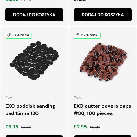
DODAJ DO KOSZYKA
DODAJ DO KOSZYKA
13 % zniżki
25 % zniżki
Exo
Exo
EXO poddisk sanding
EXO cutter covers caps
pad 15mm 120
#80, 100 pieces
Cena wyprzedaży
Normalna cena
Cena wyprzedaży
Normalna cena
£6.95
£2.95
£7.95
£3.95