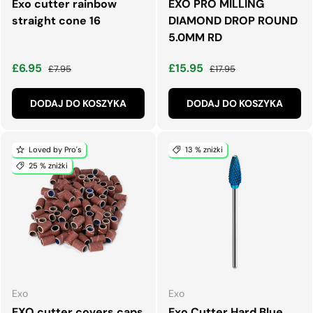
Exo cutter rainbow
EXO PRO MILLING
straight cone 16
DIAMOND DROP ROUND
5.0MM RD
Cena wyprzedaży
Normalna cena
Cena wyprzedaży
Normalna cena
£6.95
£15.95
£7.95
£17.95
DODAJ DO KOSZYKA
DODAJ DO KOSZYKA
Loved by Pro's
13 % zniżki
25 % zniżki
Exo
Exo
EXO cutter covers caps
Exo Cutter Hard Blue