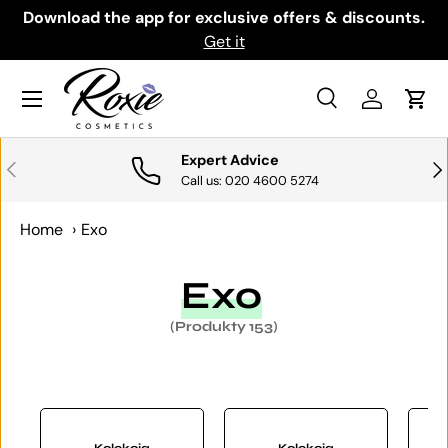
th
Download the app for exclusive offers & discounts.
PRZEJDŹ DO TREŚCI
Get it
Menu
Szukaj
Zaloguj si
Kosz
Szukaj
Szukaj
Expert Advice
POPRZEDNI
NA
Call us: 020 4600 5274
Home
›
Exo
Exo
(Produkty 153)
Kolekcja
Kolekcja