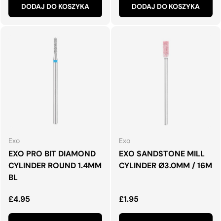
DODAJ DO KOSZYKA
DODAJ DO KOSZYKA
Exo
Exo
EXO PRO BIT DIAMOND
EXO SANDSTONE MILL
CYLINDER ROUND 1.4MM
CYLINDER Ø3.0MM / 16M
BL
Normalna cena
Normalna cena
£4.95
£1.95