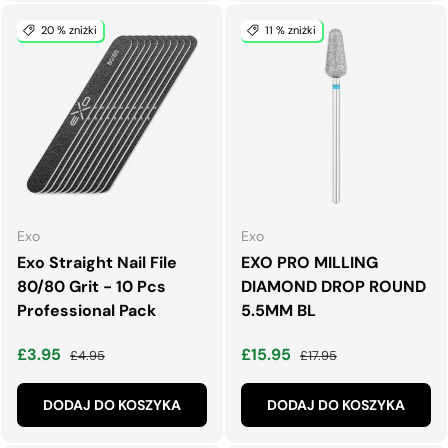
20 % zniżki
11 % zniżki
Exo
Exo
Exo Straight Nail File
EXO PRO MILLING
80/80 Grit - 10 Pcs
DIAMOND DROP ROUND
Professional Pack
5.5MM BL
Cena wyprzedaży
Normalna cena
Cena wyprzedaży
Normalna cena
£3.95
£15.95
£4.95
£17.95
DODAJ DO KOSZYKA
DODAJ DO KOSZYKA