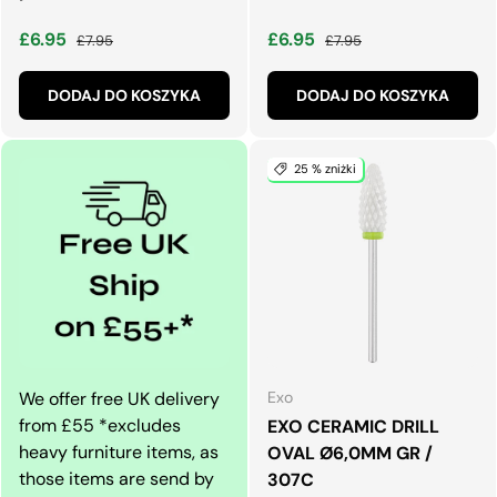
Cena wyprzedaży
Normalna cena
Cena wyprzedaży
Normalna cena
£6.95
£6.95
£7.95
£7.95
DODAJ DO KOSZYKA
DODAJ DO KOSZYKA
25 % zniżki
We offer free UK delivery
Exo
from £55 *excludes
EXO CERAMIC DRILL
heavy furniture items, as
OVAL Ø6,0MM GR /
those items are send by
307C