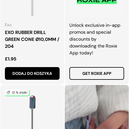
Exo
Unlock exclusive in-app
promos and special
EXO RUBBER DRILL
discounts by
GREEN CONE Ø10,0MM /
downloading the Roxie
204
App today!
Normalna cena
£1.95
DODAJ DO KOSZYKA
GET ROXIE APP
13 % zniżki