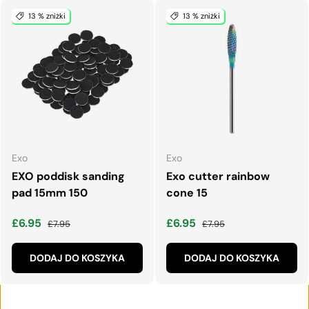
13 % zniżki
13 % zniżki
Exo
Exo
EXO poddisk sanding
Exo cutter rainbow
pad 15mm 150
cone 15
Cena wyprzedaży
Normalna cena
Cena wyprzedaży
Normalna cena
£6.95
£6.95
£7.95
£7.95
DODAJ DO KOSZYKA
DODAJ DO KOSZYKA