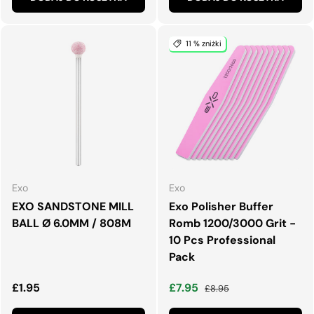
11 % zniżki
Exo
Exo
EXO SANDSTONE MILL
Exo Polisher Buffer
BALL Ø 6.0MM / 808M
Romb 1200/3000 Grit -
10 Pcs Professional
Pack
Normalna cena
Cena wyprzedaży
Normalna cena
£1.95
£7.95
£8.95