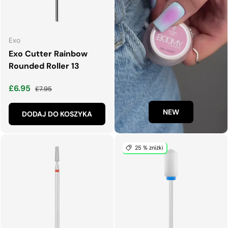
Exo
Exo Cutter Rainbow
Rounded Roller 13
Cena wyprzedaży
Normalna cena
£6.95
£7.95
NEW
DODAJ DO KOSZYKA
25 % zniżki