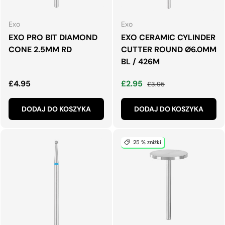
Exo
Exo
EXO PRO BIT DIAMOND
EXO CERAMIC CYLINDER
CONE 2.5MM RD
CUTTER ROUND Ø6.0MM
BL / 426M
Normalna cena
Cena wyprzedaży
Normalna cena
£4.95
£2.95
£3.95
DODAJ DO KOSZYKA
DODAJ DO KOSZYKA
25 % zniżki