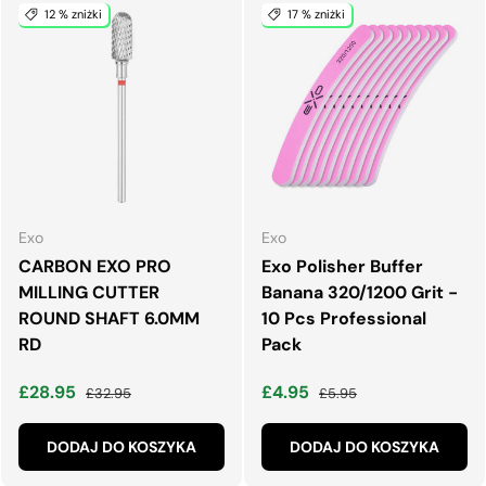
12 % zniżki
17 % zniżki
Exo
Exo
CARBON EXO PRO
Exo Polisher Buffer
MILLING CUTTER
Banana 320/1200 Grit -
ROUND SHAFT 6.0MM
10 Pcs Professional
RD
Pack
Cena wyprzedaży
Normalna cena
Cena wyprzedaży
Normalna cena
£28.95
£4.95
£32.95
£5.95
DODAJ DO KOSZYKA
DODAJ DO KOSZYKA