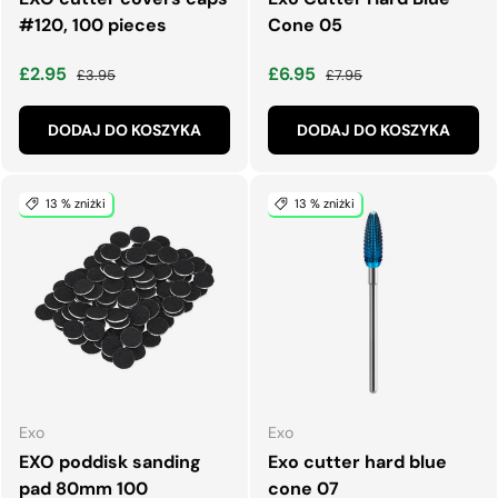
#120, 100 pieces
Cone 05
Cena wyprzedaży
Normalna cena
Cena wyprzedaży
Normalna cena
£2.95
£6.95
£3.95
£7.95
DODAJ DO KOSZYKA
DODAJ DO KOSZYKA
13 % zniżki
13 % zniżki
Exo
Exo
EXO poddisk sanding
Exo cutter hard blue
pad 80mm 100
cone 07