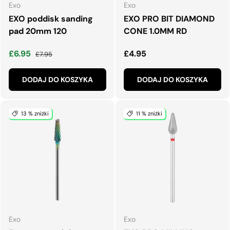
Exo
Exo
EXO poddisk sanding
EXO PRO BIT DIAMOND
pad 20mm 120
CONE 1.0MM RD
Cena wyprzedaży
Normalna cena
Normalna cena
£6.95
£4.95
£7.95
DODAJ DO KOSZYKA
DODAJ DO KOSZYKA
13 % zniżki
11 % zniżki
Exo
Exo