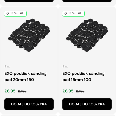
13 % zniżki
13 % zniżki
Exo
Exo
EXO poddisk sanding
EXO poddisk sanding
pad 20mm 150
pad 15mm 100
Cena wyprzedaży
Normalna cena
Cena wyprzedaży
Normalna cena
£6.95
£6.95
£7.95
£7.95
DODAJ DO KOSZYKA
DODAJ DO KOSZYKA