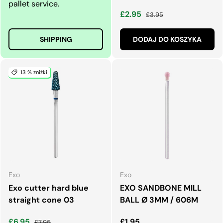
pallet service.
Cena wyprzedaży
Normalna cena
£2.95
£3.95
SHIPPING
DODAJ DO KOSZYKA
13 % zniżki
Exo
Exo
Exo cutter hard blue
EXO SANDBONE MILL
straight cone 03
BALL Ø 3MM / 606M
Cena wyprzedaży
Normalna cena
Normalna cena
£6.95
£1.95
£7.95