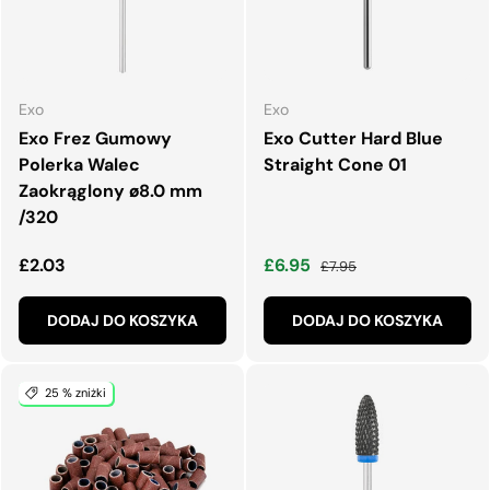
Exo
Exo
Exo Frez Gumowy
Exo Cutter Hard Blue
Polerka Walec
Straight Cone 01
Zaokrąglony ø8.0 mm
/320
Normalna cena
Cena wyprzedaży
Normalna cena
£2.03
£6.95
£7.95
DODAJ DO KOSZYKA
DODAJ DO KOSZYKA
25 % zniżki